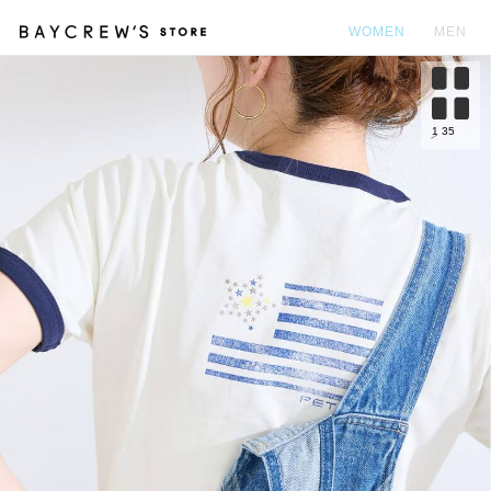
WOMEN
MEN
カ
1
35