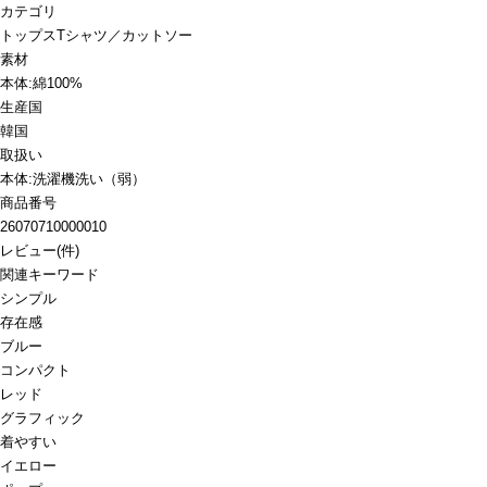
カテゴリ
トップス
Tシャツ／カットソー
素材
本体:綿100%
生産国
韓国
取扱い
本体:洗濯機洗い（弱）
商品番号
26070710000010
レビュー
(
件)
関連キーワード
シンプル
存在感
ブルー
コンパクト
レッド
グラフィック
着やすい
イエロー