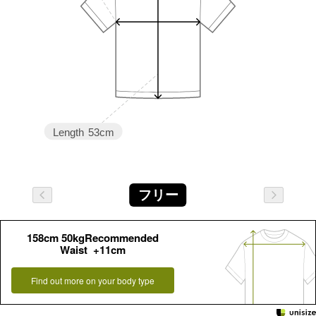
Length
53cm
フリー
158cm 50kgRecommended
Waist +11cm
Find out more on your body type