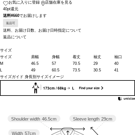
お気に入りに登録
店舗在庫を見る
40pt還元
送料¥660
でお届けします
返品可
送料、お届け日数、お届け日時指定について
返品について
サイズ
サイズ
肩幅
身幅
着丈
袖丈
袖口
M
46.5
57
70.5
29
40
L
49
60.5
73.5
30.5
41
サイズガイド
身長別サイズイメージ
173cm / 68kg
L
Find your size
Sleeve length
29cm
Shoulder width
46.5cm
Width
57cm