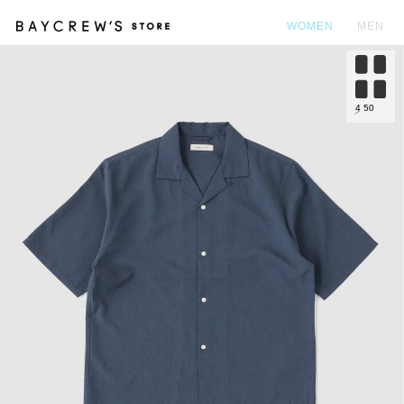
WOMEN
MEN
カ
4
50