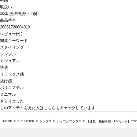
中国
取扱い
本体:洗濯機洗い（弱）
商品番号
26051720604010
レビュー
(
件)
関連キーワード
スタイリング
シンプル
カジュアル
快適
リラックス感
抜け感
ポリエステル
ミニマル
さらりとした
このアイテムを見た人はこちらもチェックしています
HOME
B.C STOCK
トップス
シャツ／ブラウス
【速乾・接触冷感・UVカット】COOLF