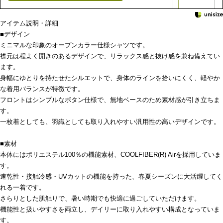
アイテム説明・詳細
■デザイン
ミニマルな印象のオープンカラー仕様シャツです。
襟元は程よく開きのあるデザインで、リラックス感と抜け感を兼ね備えてい
ます。
身幅にゆとりを持たせたシルエットで、身体のラインを拾いにくく、軽やか
な着用バランスが特徴です。
フロントはシンプルなボタン仕様で、無地ベースのため素材感が引き立ちま
す。
一枚着としても、羽織としても取り入れやすい汎用性の高いデザインです。
■素材
本体にはポリエステル100％の機能素材、COOLFIBER(R) Airを採用していま
す。
速乾性・接触冷感・UVカットの機能を持った、春夏シーズンに大活躍してく
れる一着です。
さらりとした肌触りで、暑い時期でも快適に過ごしていただけます。
機能性と扱いやすさを両立し、デイリーに取り入れやすい構成となっていま
す。