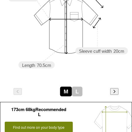
Sleeve cuff width
20cm
Length
70.5cm
M
L
173cm 68kgRecommended
L
Find out more on your body type