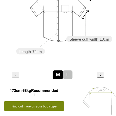
Sleeve cuff width
19cm
Length
74cm
M
L
173cm 68kgRecommended
L
Find out more on your body type