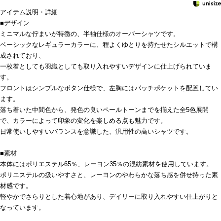
アイテム説明・詳細
■デザイン
ミニマルな佇まいが特徴の、半袖仕様のオーバーシャツです。
ベーシックなレギュラーカラーに、程よくゆとりを持たせたシルエットで構
成されており、
一枚着としても羽織としても取り入れやすいデザインに仕上げられていま
す。
フロントはシンプルなボタン仕様で、左胸にはパッチポケットを配置してい
ます。
落ち着いた中間色から、発色の良いペールトーンまでを揃えた全5色展開
で、カラーによって印象の変化を楽しめる点も魅力です。
日常使いしやすいバランスを意識した、汎用性の高いシャツです。
■素材
本体にはポリエステル65％、レーヨン35％の混紡素材を使用しています。
ポリエステルの扱いやすさと、レーヨンのやわらかな落ち感を併せ持った素
材感です。
軽やかでさらりとした着心地があり、デイリーに取り入れやすい仕上がりと
なっています。