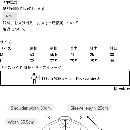
32pt還元
送料¥660
でお届けします
返品可
送料、お届け日数、お届け日時指定について
返品について
サイズ
サイズ
肩幅
身幅
着丈
袖丈
袖口
M
50
55.5
74
25
38
L
52
57.5
75.5
25.5
39
サイズガイド
身長別サイズイメージ
173cm / 68kg
L
Find your size
Sleeve length
25cm
Shoulder width
50cm
Width
55.5cm