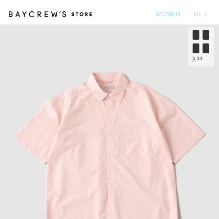
WOMEN
MEN
カ
5
11