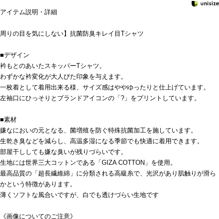
アイテム説明・詳細
周りの目を気にしない】抗菌防臭キレイ目Tシャツ
■デザイン
衿もとのあいたスキッパーTシャツ。
わずかな衿変化が大人びた印象を与えます。
一枚着として着用出来る様、サイズ感はややゆったりと仕上げています。
左袖口にひっそりとブランドアイコンの「?」をプリントしています。
■素材
嫌なにおいの元となる、菌増殖を防ぐ特殊抗菌加工を施しています。
生乾き臭などを減らし、高温多湿になる季節でも快適に着用できます。
部屋干ししても嫌な臭いが残りづらいです。
生地には世界三大コットンである「GIZA COTTON」を使用。
最高品質の「超長繊維綿」に分類される高級糸で、光沢があり肌触りが滑ら
かという特徴があります。
薄くソフトな風合いですが、白でも透けづらい生地です
《画像についてのご注意》