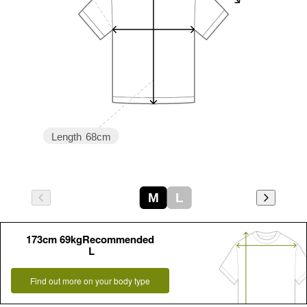
Length
68cm
M
L
173cm 69kgRecommended
L
Find out more on your body type