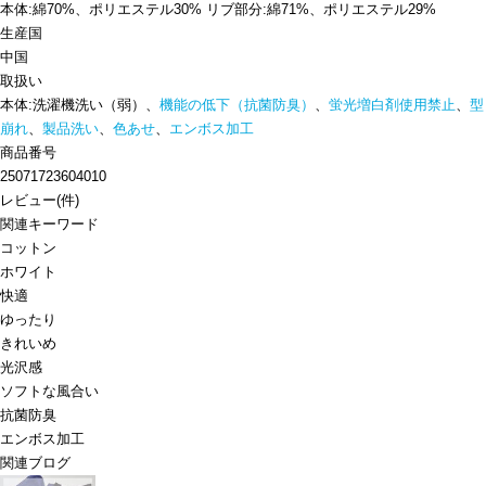
本体:綿70%、ポリエステル30% リブ部分:綿71%、ポリエステル29%
生産国
中国
取扱い
本体:洗濯機洗い（弱）、
機能の低下（抗菌防臭）
、
蛍光増白剤使用禁止
、
型
崩れ
、
製品洗い
、
色あせ
、
エンボス加工
商品番号
25071723604010
レビュー
(
件)
関連キーワード
コットン
ホワイト
快適
ゆったり
きれいめ
光沢感
ソフトな風合い
抗菌防臭
エンボス加工
関連ブログ