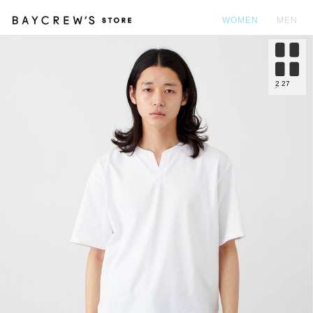
WOMEN
MEN
カ
2
27