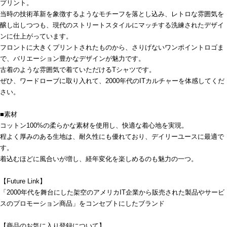
プリント。
当時の技術革新を象徴するようなモチーフを落とし込み、レトロな雰囲気を
醸し出しつつも、現代のストリートスタイルにマッチする洗練されたデザイ
ンに仕上がっています。
フロントに大きくプリントされたものから、さりげないワンポイントロゴま
で、バリエーション豊かなデザインが魅力です。
古着のような雰囲気で着ていただけるTシャツです。
ぜひ、ワードローブに取り入れて、2000年代のITカルチャーを体感してくだ
さい。
■素材
コットン100%の柔らかな素材を使用し、快適な着心地を実現。
程よく厚みのある生地は、耐久性にも優れており、デイリーユースに最適で
す。
着込むほどに風合いが増し、経年変化を楽しめるのも魅力の一つ。
【Future Link】
「2000年代を舞台にした架空のアメリカIT企業から販売された製品やサービ
スのプロモーション商品」をコンセプトにしたブランド
【商品のお気に入り登録について】