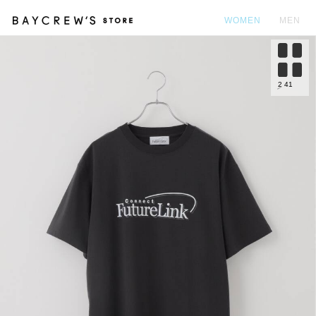
WOMEN
MEN
カ
2
41