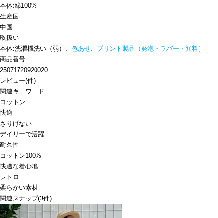
本体:綿100%
生産国
中国
取扱い
本体:洗濯機洗い（弱）、
色あせ
、
プリント製品（発泡・ラバー・顔料）
商品番号
25071720920020
レビュー
(
件)
関連キーワード
コットン
快適
さりげない
デイリーで活躍
耐久性
コットン100%
快適な着心地
レトロ
柔らかい素材
関連スナップ
(3件)