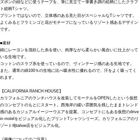
ズボンの紐などに使うテープを、筆に見立て一筆書き調の絵柄にしたクラフ
ト総柄Tシャツ。
プリントではないので、立体感のある見た目がスペシャルなTシャツです。
よくみるとフラミンゴと花がモチーフになっているリゾート感あるデザイン
です。
■素材
綿にレーヨンを混紡した糸を使い、肉厚ながら柔らかい風合いに仕上がって
いる生地です。
コットンのスラブ糸を使っているので、ヴィンテージ感のある生地です。
また、通常の綿100％の生地に比べ吸水性に優れるので、汗をよく吸ってく
れます。
【CALIFORNIA RANCH HOUSE】
カリフォルニアのランチハウスを改装してモーテルをOPENしたという仮想
のコンセプトのもとにスタート。西海岸の緩い雰囲気を残したままトレンド
感のあるカジュアルイージーウエアを提案。コンセプトにもある仮想のdrive
in motelをビジュアル化したプリントTシャツシリーズ。カリフォルニアのリ
ゾート地tahoe店をビジュアル化。
《画像についてのご注意》