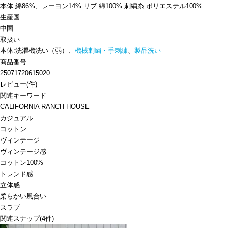
本体:綿86%、レーヨン14% リブ:綿100% 刺繍糸:ポリエステル100%
生産国
中国
取扱い
本体:洗濯機洗い（弱）、
機械刺繍・手刺繍
、
製品洗い
商品番号
25071720615020
レビュー
(
件)
関連キーワード
CALIFORNIA RANCH HOUSE
カジュアル
コットン
ヴィンテージ
ヴィンテージ感
コットン100%
トレンド感
立体感
柔らかい風合い
スラブ
関連スナップ
(4件)