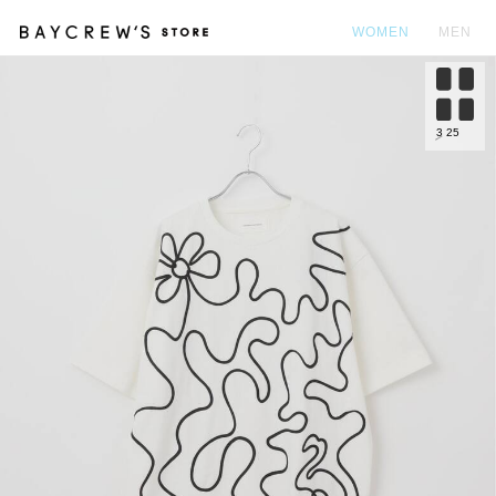
WOMEN
MEN
カ
3
25