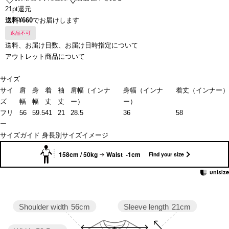
21pt還元
送料¥660
でお届けします
返品不可
送料、お届け日数、お届け日時指定について
アウトレット商品について
サイズ
サイ
肩
身
着
袖
肩幅（インナ
身幅（インナ
着丈（インナー）
ズ
幅
幅
丈
丈
ー）
ー）
フリ
56
59.5
41
21
28.5
36
58
ー
サイズガイド
身長別サイズイメージ
158cm / 50kg
Waist -1cm
Find your size
Sleeve length
21cm
Shoulder width
56cm