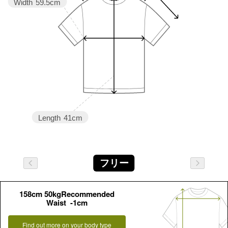
Width
59.5cm
Length
41cm
フリー
158cm 50kgRecommended
Waist -1cm
Find out more on your body type