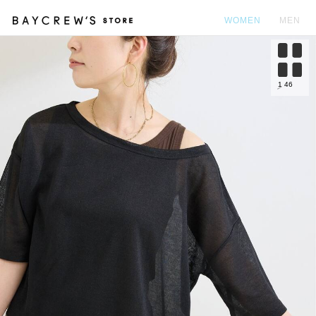
WOMEN
MEN
カ
1
46