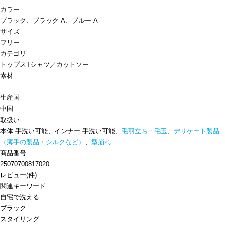
カラー
ブラック、ブラック A、ブルー A
サイズ
フリー
カテゴリ
トップス
Tシャツ／カットソー
素材
-
生産国
中国
取扱い
本体:手洗い可能、インナー:手洗い可能、
毛羽立ち・毛玉
、
デリケート製品
（薄手の製品・シルクなど）
、
型崩れ
商品番号
25070700817020
レビュー
(
件)
関連キーワード
自宅で洗える
ブラック
スタイリング