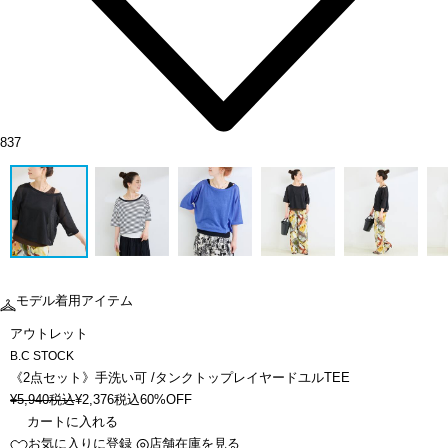
837
モデル着用アイテム
アウトレット
B.C STOCK
《2点セット》手洗い可 /タンクトップレイヤードユルTEE
¥
5,940
税込
¥
2,376
税込
60%OFF
カートに入れる
お気に入りに登録
店舗在庫を見る