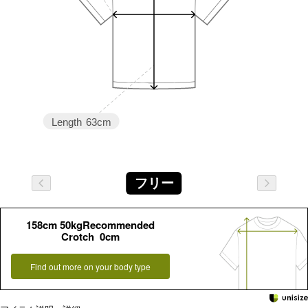
Length
63cm
フリー
158cm 50kgRecommended
Crotch 0cm
Find out more on your body type