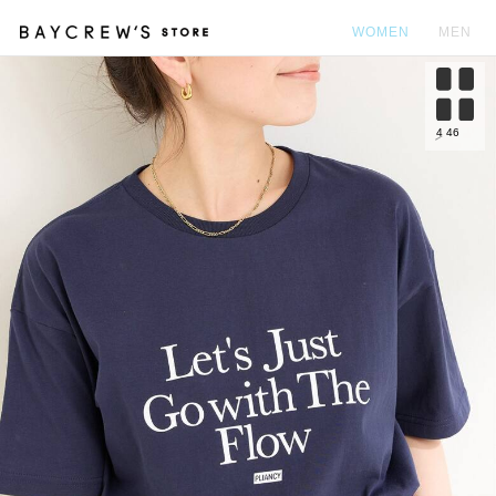
WOMEN
MEN
カ
4
46