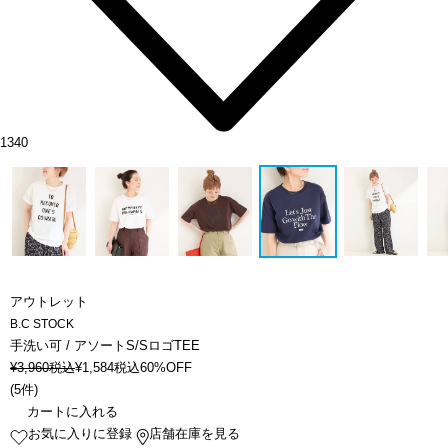
1340
アウトレット
B.C STOCK
手洗い可 / アソートS/SロゴTEE
¥
3,960
税込
¥
1,584
税込
60%OFF
(
5件
)
カートに入れる
お気に入りに登録
店舗在庫を見る