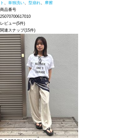
ト
、
単独洗い
、
型崩れ
、
摩擦
商品番号
25070700617010
レビュー
(
5
件)
関連スナップ
(15件)