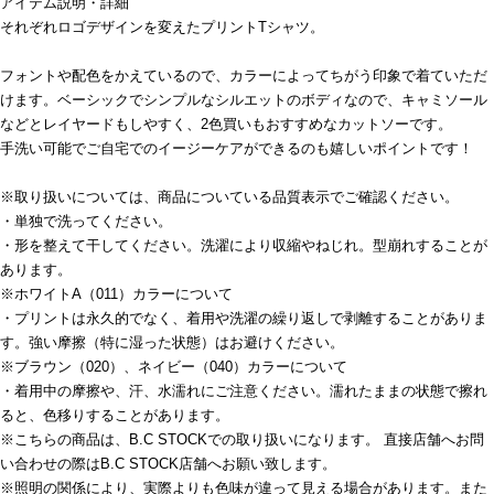
アイテム説明・詳細
それぞれロゴデザインを変えたプリントTシャツ。
フォントや配色をかえているので、カラーによってちがう印象で着ていただ
けます。ベーシックでシンプルなシルエットのボディなので、キャミソール
などとレイヤードもしやすく、2色買いもおすすめなカットソーです。
手洗い可能でご自宅でのイージーケアができるのも嬉しいポイントです！
※取り扱いについては、商品についている品質表示でご確認ください。
・単独で洗ってください。
・形を整えて干してください。洗濯により収縮やねじれ。型崩れすることが
あります。
※ホワイトA（011）カラーについて
・プリントは永久的でなく、着用や洗濯の繰り返しで剥離することがありま
す。強い摩擦（特に湿った状態）はお避けください。
※ブラウン（020）、ネイビー（040）カラーについて
・着用中の摩擦や、汗、水濡れにご注意ください。濡れたままの状態で擦れ
ると、色移りすることがあります。
※こちらの商品は、B.C STOCKでの取り扱いになります。 直接店舗へお問
い合わせの際はB.C STOCK店舗へお願い致します。
※照明の関係により、実際よりも色味が違って見える場合があります。また