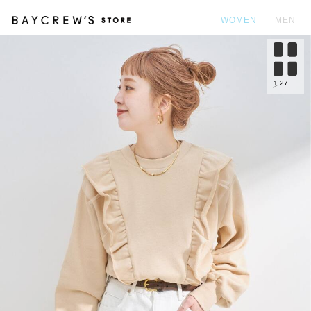
WOMEN
MEN
カ
1
27