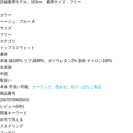
詳細着用モデル：163cm 着用サイズ：フリー
カラー
ベージュ、ブルー A
サイズ
フリー
カテゴリ
トップス
スウェット
素材
本体:綿100% リブ:綿98%、ポリウレタン2% 別布:ナイロン100%
生産国
中国
取扱い
本体:手洗い可能、
カーリング
、
色あせ
、
切りっぱなし製品
商品番号
25070700605010
レビュー
(
6
件)
関連キーワード
自宅で洗える
スタイリング
スッキリ