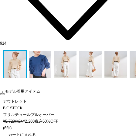
914
モデル着用アイテム
アウトレット
B.C STOCK
フリルチュールプルオーバー
¥
5,720
税込
¥
2,288
税込
60%OFF
(
6件
)
カートに入れる