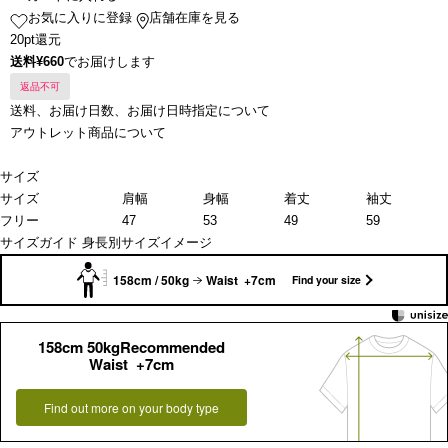
お気に入りに登録
店舗在庫を見る
20pt還元
送料¥660
でお届けします
返品不可
送料、お届け日数、お届け日時指定について
アウトレット商品について
サイズ
サイズ
肩幅
身幅
着丈
袖丈
フリー
47
53
49
59
サイズガイド
身長別サイズイメージ
158cm / 50kg
Waist +7cm
Find your size
158cm 50kgRecommended
Waist +7cm
Find out more on your body type