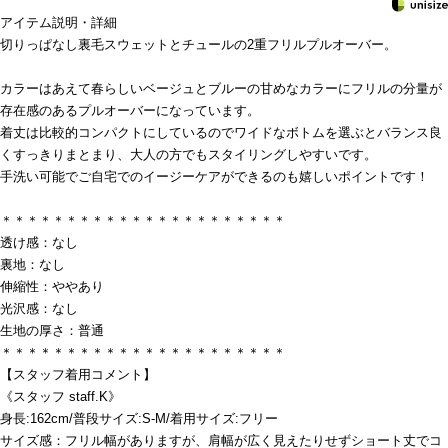
アイテム説明・詳細
切りっぱなし裏毛スウェットとチュールの2重フリルプルオーバー。
カラーはあえて春らしいベージュとブルーの甘めなカラーにフリルの分量が
存在感のあるプルオーバーになっています。
着丈は比較的コンパクトにしているのでワイドなボトムを選ぶとバランス良
くすっきりまとまり、大人の方でもスタイリングしやすいです。
手洗い可能でご自宅でのイージーケアができるのも嬉しいポイントです！
＊＊＊＊＊＊＊＊＊＊＊＊＊＊＊＊＊＊＊＊＊＊
透け感：なし
裏地：なし
伸縮性：ややあり
光沢感：なし
生地の厚さ：普通
＊＊＊＊＊＊＊＊＊＊＊＊＊＊＊＊＊＊＊＊＊＊
【スタッフ着用コメント】
《スタッフ staff.K》
身長:162cm/普段サイズ:S-M/着用サイズ:フリー
サイズ感：フリル幅がありますが、肩幅が広く見えたりせずショート丈でコ