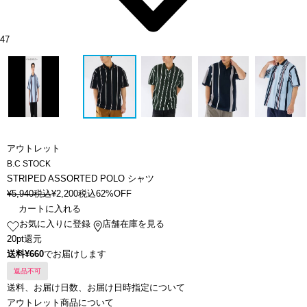
47
アウトレット
B.C STOCK
STRIPED ASSORTED POLO シャツ
¥
5,940
税込
¥
2,200
税込
62%OFF
カートに入れる
お気に入りに登録
店舗在庫を見る
20pt還元
送料¥660
でお届けします
返品不可
送料、お届け日数、お届け日時指定について
アウトレット商品について