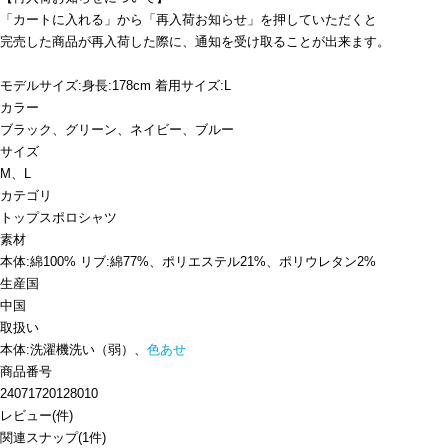
「カートに入れる」から「再入荷お知らせ」を押していただくと
完売した商品が再入荷した際に、通知を受け取ることが出来ます。
モデルサイズ:身長:178cm 着用サイズ:L
カラー
ブラック、グリーン、ネイビー、ブルー
サイズ
M、L
カテゴリ
トップス
ポロシャツ
素材
本体:綿100% リブ:綿77%、ポリエステル21%、ポリウレタン2%
生産国
中国
取扱い
本体:洗濯機洗い（弱）、
色あせ
商品番号
24071720128010
レビュー
(
件)
関連スナップ
(1件)