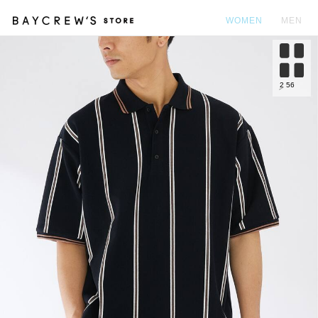
WOMEN
MEN
カ
2
56