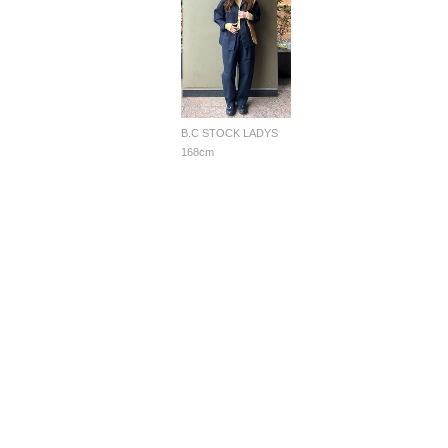
B.C STOCK LADYS
168cm