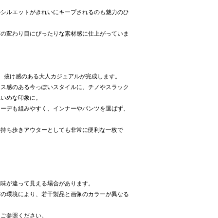
のシルエットがきれいにキープされるのも魅力のひ
節の変わり目にぴったりな素材感に仕上がっていま
、抜け感のある大人カジュアルが完成します。
クス感のある今っぽいスタイルに、チノやスラック
れいめな印象に。
コーデも組みやすく、インナーやパンツを選ばず、
の持ち歩きアウターとしても非常に便利な一枚で
色味が違って見える場合があります。
どの環境により、若干製品と画像のカラーが異なる
をご参照ください。