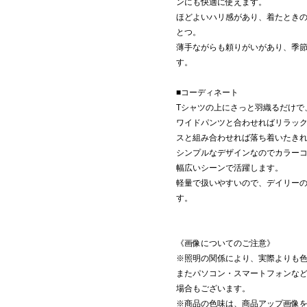
ンにも快適に使えます。
ほどよいハリ感があり、着たとき
とつ。
薄手ながらも頼りがいがあり、季
す。
■コーディネート
Tシャツの上にさっと羽織るだけで
ワイドパンツと合わせればリラッ
スと組み合わせれば落ち着いたき
シンプルなデザインなのでカラー
幅広いシーンで活躍します。
軽量で扱いやすいので、デイリー
す。
《画像についてのご注意》
※照明の関係により、実際よりも
またパソコン・スマートフォンな
場合もございます。
※商品の色味は、商品アップ画像