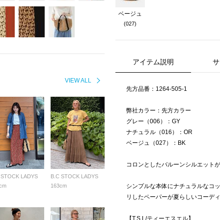
ベージュ
(027)
アイテム説明
サ
VIEW ALL
先方品番：1264-505-1
弊社カラー：先方カラー
グレー（006）：GY
ナチュラル（016）：OR
ベージュ（027）：BK
コロンとしたバルーンシルエット
 STOCK LADYS
B.C STOCK LADYS
cm
163cm
シンプルな本体にナチュラルなコ
リしたペーパーが夏らしいコーデ
【T.S.L/ティーエスエル】