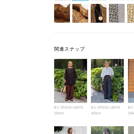
関連スナップ
B.C STOCK LADYS
B.C STOCK LADYS
B.C
163cm
163cm
155