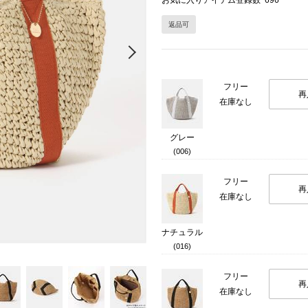
お気に入りアイテム登録数
696
返品可
Next
フリー
再
在庫なし
グレー
(006)
フリー
再
在庫なし
ナチュラル
(016)
フリー
再
在庫なし