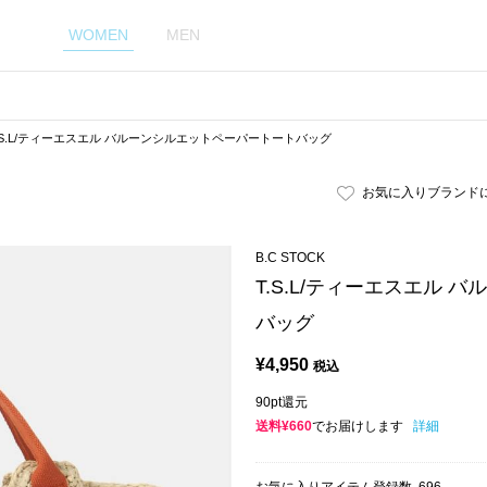
WOMEN
MEN
.S.L/ティーエスエル バルーンシルエットペーパートートバッグ
お気に入りブランド
B.C STOCK
T.S.L/ティーエスエル
バッグ
¥
4,950
税込
90pt還元
送料¥660
でお届けします
詳細