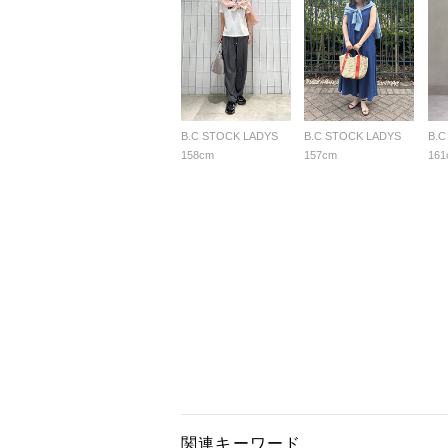
B.C STOCK LADYS
B.C STOCK LADYS
B.C
158cm
157cm
161
関連キーワード