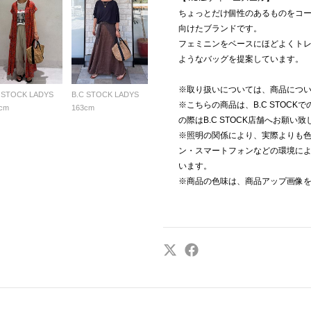
ちょっとだけ個性のあるものをコ
向けたブランドです。
フェミニンをベースにほどよくトレ
ようなバッグを提案しています。
※取り扱いについては、商品につ
 STOCK LADYS
B.C STOCK LADYS
※こちらの商品は、B.C STOC
cm
163cm
の際はB.C STOCK店舗へお願い
※照明の関係により、実際よりも
ン・スマートフォンなどの環境に
います。
※商品の色味は、商品アップ画像