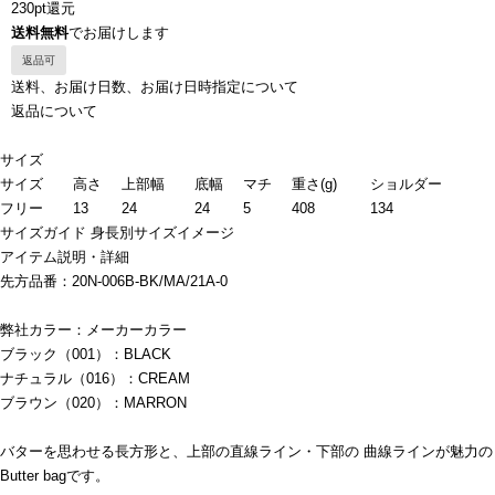
230pt還元
送料無料
でお届けします
返品可
送料、お届け日数、お届け日時指定について
返品について
サイズ
サイズ
高さ
上部幅
底幅
マチ
重さ(g)
ショルダー
フリー
13
24
24
5
408
134
サイズガイド
身長別サイズイメージ
アイテム説明・詳細
先方品番：20N-006B-BK/MA/21A-0
弊社カラー：メーカーカラー
ブラック（001）：BLACK
ナチュラル（016）：CREAM
ブラウン（020）：MARRON
バターを思わせる長方形と、上部の直線ライン・下部の 曲線ラインが魅力の
Butter bagです。