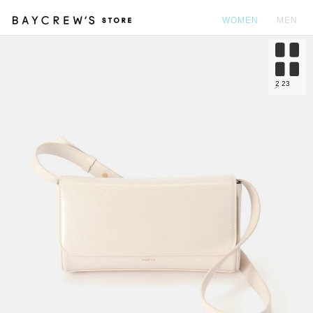
WOMEN
MEN
カ
2
23