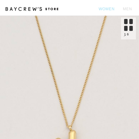
WOMEN
MEN
カ
1
6