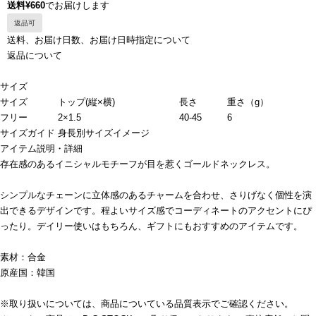
送料¥660
でお届けします
返品可
送料、お届け日数、お届け日時指定について
返品について
サイズ
サイズ
トップ(縦×横)
長さ
重さ（g）
フリー
2×1.5
40-45
6
サイズガイド
身長別サイズイメージ
アイテム説明・詳細
存在感のあるイニシャルモチーフが目を惹くゴールドネックレス。
シンプルなチェーンに立体感のあるチャームを合わせ、さりげなく個性を演
出できるデザインです。程よいサイズ感でコーディネートのアクセントにぴ
ったり。デイリー使いはもちろん、ギフトにもおすすめのアイテムです。
素材：合金
原産国：韓国
※取り扱いについては、商品についている品質表示でご確認ください。