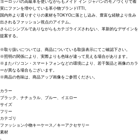
ヨーロッパの高級革を使いながらもメイド イン ジャパンのモノづくりで着
実にファンを増やしている革小物ブランドITTI。
国内外より選りすぐりの素材をTOKYOに落とし込み、豊富な経験より生み
出されるファッション視点のアイテム。
さらにシンプルでありながらもカテゴライズされない、革新的なデザインを
提案する。
※取り扱いについては、商品についている取扱表示にてご確認下さい。
※照明の関係により、実際よりも色味が違って見える場合があります。
※またパソコン・スマートフォンなどの環境により、若干製品と画像のカラ
ーが異なる場合もございます。
※商品の色味は、商品アップ画像をご参照ください。
カラー
ブラック、ナチュラル、ブルー、イエロー
サイズ
フリー
カテゴリ
ファッション小物
キーケース／キーアクセサリー
素材
-