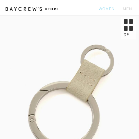
WOMEN
MEN
カ
2
9