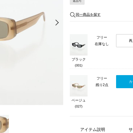
返品可
同一商品を探す
Next
フリー
再
在庫なし
ブラック
(001)
フリー
カ
残り2点
ベージュ
(027)
アイテム説明
サ