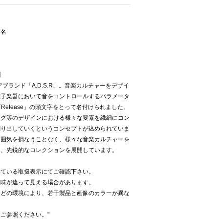
ー名
】
ブランド「A.D.S.R」。音楽カルチャーをデザイ
電子楽器において音をコントロールするパラメータ
ain」「Release」の頭文字をとって名付けられました。
ング等のデザインにおける様々な要素を繊細にコン
創り出していくというコンセプトが込められていま
雰囲気を損なうことなく、様々な音楽カルチャーを
た、先鋭的なコレクションを展開しています。
いている取扱表示にてご確認下さい。
色味が違って見える場合があります。
などの環境により、若干製品と画像のカラーが異な
ご参照ください。"