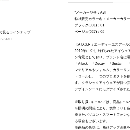
"メーカー型番：ABI
弊社販売カラー名：メーカーカラ
ブラック(001)：01
ベージュ(027)：05
ム別で見るラインナップ
S STAFF
【A.D.S.R. / エーディーエスアール
2010年に立ち上げられたアイウェア
ン背景としており、ブランド名は
「Attack」「Decay」「Sust
マテリアルやフォルム、カラーリ
トロールし、一つのプロダクトを
す。クラシックアイウェアが持つ
デザインソースにモダナイズされ
※取り扱いについては、商品につ
※照明の関係により、実際よりも
※またパソコン・スマートフォン
る場合もございます。
※商品の色味は、商品アップ画像を