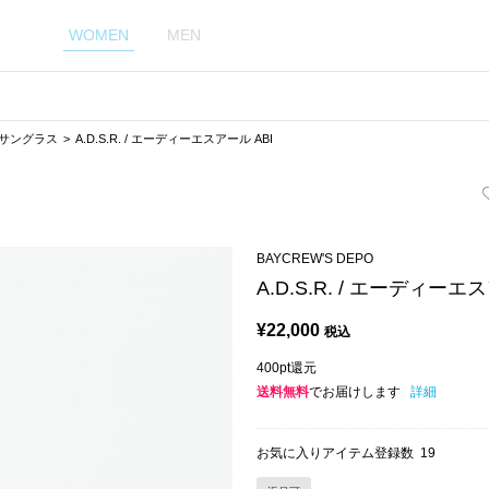
WOMEN
MEN
サングラス
A.D.S.R. / エーディーエスアール ABI
BAYCREW'S DEPO
A.D.S.R. / エーディーエ
¥
22,000
税込
400pt還元
送料無料
でお届けします
詳細
お気に入りアイテム登録数
19