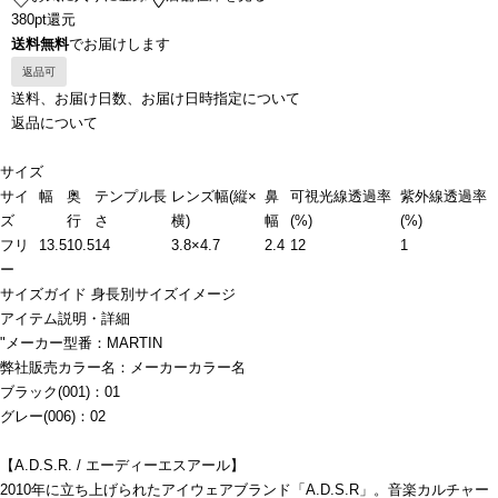
380pt還元
送料無料
でお届けします
返品可
送料、お届け日数、お届け日時指定について
返品について
サイズ
サイ
幅
奥
テンプル長
レンズ幅(縦×
鼻
可視光線透過率
紫外線透過率
ズ
行
さ
横)
幅
(%)
(%)
フリ
13.5
10.5
14
3.8×4.7
2.4
12
1
ー
サイズガイド
身長別サイズイメージ
アイテム説明・詳細
"メーカー型番：MARTIN
弊社販売カラー名：メーカーカラー名
ブラック(001)：01
グレー(006)：02
【A.D.S.R. / エーディーエスアール】
2010年に立ち上げられたアイウェアブランド「A.D.S.R」。音楽カルチャー