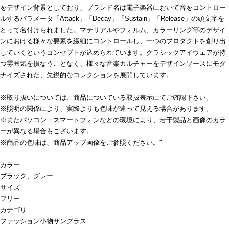
をデザイン背景としており、ブランド名は電子楽器において音をコントロー
ルするパラメータ「Attack」「Decay」「Sustain」「Release」の頭文字を
とって名付けられました。マテリアルやフォルム、カラーリング等のデザイ
ンにおける様々な要素を繊細にコントロールし、一つのプロダクトを創り出
していくというコンセプトが込められています。クラシックアイウェアが持
つ雰囲気を損なうことなく、様々な音楽カルチャーをデザインソースにモダ
ナイズされた、先鋭的なコレクションを展開しています。
※取り扱いについては、商品についている取扱表示にてご確認下さい。
※照明の関係により、実際よりも色味が違って見える場合があります。
※またパソコン・スマートフォンなどの環境により、若干製品と画像のカラ
ーが異なる場合もございます。
※商品の色味は、商品アップ画像をご参照ください。"
カラー
ブラック、グレー
サイズ
フリー
カテゴリ
ファッション小物
サングラス