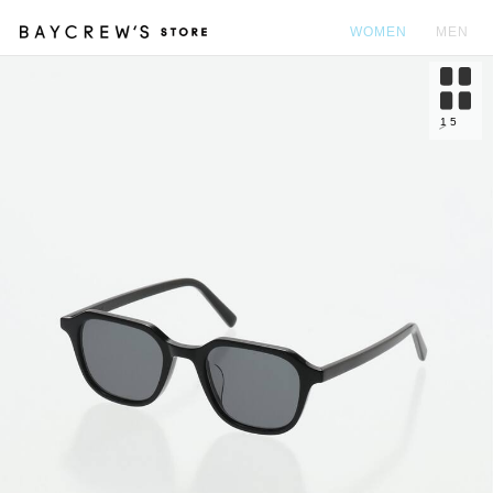
WOMEN
MEN
カ
1
5