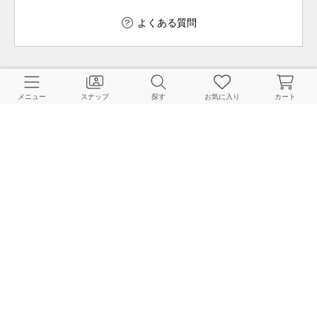
よくある質問
ご利用ガイド
店舗検索
メニュー
スナップ
探す
お気に入り
カート
採用情報
お客様対応方針
利用規約
企業情報
個人情報保護方針
特定商取引法に基づく表記
FOLLOW US