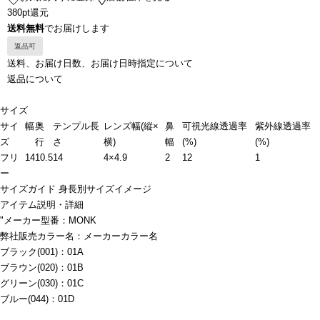
380pt還元
送料無料
でお届けします
返品可
送料、お届け日数、お届け日時指定について
返品について
サイズ
サイ
幅
奥
テンプル長
レンズ幅(縦×
鼻
可視光線透過率
紫外線透過率
ズ
行
さ
横)
幅
(%)
(%)
フリ
14
10.5
14
4×4.9
2
12
1
ー
サイズガイド
身長別サイズイメージ
アイテム説明・詳細
"メーカー型番：MONK
弊社販売カラー名：メーカーカラー名
ブラック(001)：01A
ブラウン(020)：01B
グリーン(030)：01C
ブルー(044)：01D