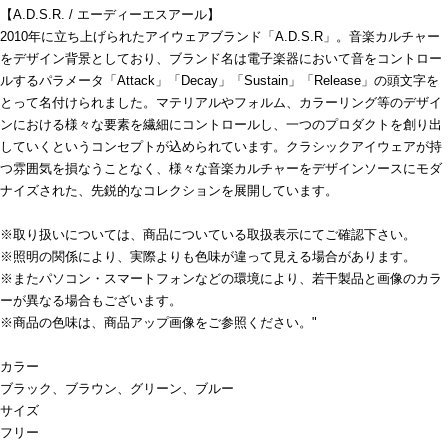
【A.D.S.R. / エーディーエスアール】
2010年に立ち上げられたアイウェアブランド「A.D.S.R」。音楽カルチャー
をデザイン背景としており、ブランド名は電子楽器において音をコントロー
ルするパラメータ「Attack」「Decay」「Sustain」「Release」の頭文字を
とって名付けられました。マテリアルやフォルム、カラーリング等のデザイ
ンにおける様々な要素を繊細にコントロールし、一つのプロダクトを創り出
していくというコンセプトが込められています。クラシックアイウェアが持
つ雰囲気を損なうことなく、様々な音楽カルチャーをデザインソースにモダ
ナイズされた、先鋭的なコレクションを展開しています。
※取り扱いについては、商品についている取扱表示にてご確認下さい。
※照明の関係により、実際よりも色味が違って見える場合があります。
※またパソコン・スマートフォンなどの環境により、若干製品と画像のカラ
ーが異なる場合もございます。
※商品の色味は、商品アップ画像をご参照ください。"
カラー
ブラック、ブラウン、グリーン、ブルー
サイズ
フリー