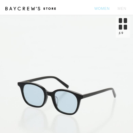
WOMEN
MEN
カ
4
9