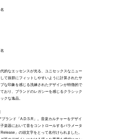
ー名
ズ名
現代的なエッセンスが光る、ユニセックスなニュー
対して抜群にフィットしやすいように計算されたサ
ープな印象を感じる洗練されたデザインが特徴的で
っており、ブランドのレガシーを感じるクラシック
シックな逸品。
】
ブランド「A.D.S.R」。音楽カルチャーをデザイ
電子楽器において音をコントロールするパラメータ
ain」「Release」の頭文字をとって名付けられました。