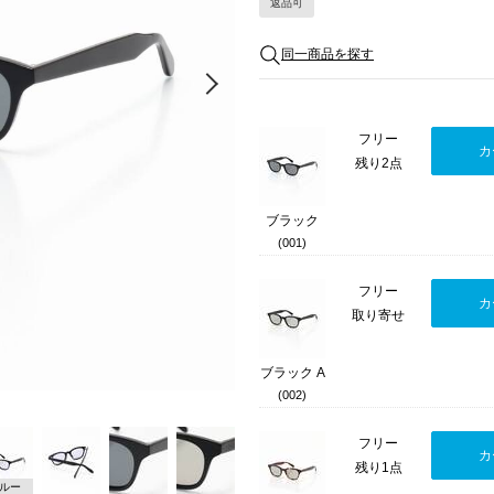
返品可
同一商品を探す
Next
フリー
カ
残り2点
ブラック
(001)
フリー
カ
取り寄せ
ブラック A
(002)
フリー
カ
残り1点
ルー