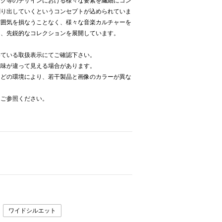
ング等のデザインにおける様々な要素を繊細にコン
創り出していくというコンセプトが込められていま
雰囲気を損なうことなく、様々な音楽カルチャーを
た、先鋭的なコレクションを展開しています。
いている取扱表示にてご確認下さい。
色味が違って見える場合があります。
などの環境により、若干製品と画像のカラーが異な
をご参照ください。
ワイドシルエット