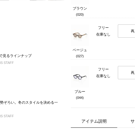
ブラウン
(020)
フリー
再
在庫なし
ベージュ
ム別で見るラインナップ
(027)
S STAFF
フリー
再
在庫なし
ブルー
(044)
＆定番が勢ぞろい。冬のスタイルを決める一
S STAFF
アイテム説明
サ