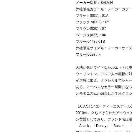
メーカー型番：BALVIN
弊社販売カラー名：メーカーカラ
ブラック(001)：01A
ブラック A(002)：05
ブラウン(020)：07
ベージュ(027)：06
ブルー(044)：01B
弊社販売サイズ名：メーカーサイ
フリー(009)：F
天地が低いワイドなシルエットに
ウェリントン。アジア人の顔幅に
イズ感に加え、クラシカルでシャ
ある。アーバンなカラー展開にな
とモダニズムが融合したネオクラ
【A.D.S.R. / エーディーエスアール
2010年に立ち上げられたアイウェア
ン背景としており、ブランド名は
「Attack」「Decay」「Sust