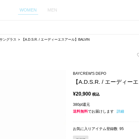
WOMEN
MEN
サングラス
【A.D.S.R. / エーディーエスアール】BALVIN
BAYCREW'S DEPO
【A.D.S.R. / エーディ
¥
20,900
税込
380pt還元
送料無料
でお届けします
詳細
お気に入りアイテム登録数
95