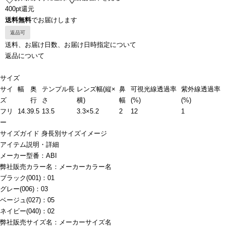
400pt還元
送料無料
でお届けします
返品可
送料、お届け日数、お届け日時指定について
返品について
サイズ
サイ
幅
奥
テンプル長
レンズ幅(縦×
鼻
可視光線透過率
紫外線透過率
ズ
行
さ
横)
幅
(%)
(%)
フリ
14.3
9.5
13.5
3.3×5.2
2
12
1
ー
サイズガイド
身長別サイズイメージ
アイテム説明・詳細
メーカー型番：ABI
弊社販売カラー名：メーカーカラー名
ブラック(001)：01
グレー(006)：03
ベージュ(027)：05
ネイビー(040)：02
弊社販売サイズ名：メーカーサイズ名