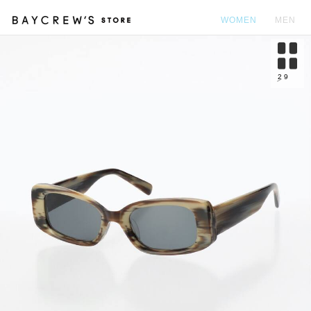
WOMEN
MEN
カ
2
9