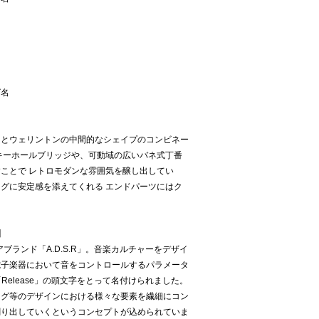
ズ名
ンとウェリントンの中間的なシェイプのコンビネー
キーホールブリッジや、可動域の広いバネ式丁番
ことで レトロモダンな雰囲気を醸し出してい
グに安定感を添えてくれる エンドパーツにはク
】
ブランド「A.D.S.R」。音楽カルチャーをデザイ
電子楽器において音をコントロールするパラメータ
ain」「Release」の頭文字をとって名付けられました。
ング等のデザインにおける様々な要素を繊細にコン
創り出していくというコンセプトが込められていま