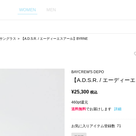
WOMEN
MEN
サングラス
【A.D.S.R. / エーディーエスアール】BYRNE
BAYCREW'S DEPO
【A.D.S.R. / エーディ
¥
25,300
税込
460pt還元
送料無料
でお届けします
詳細
お気に入りアイテム登録数
71