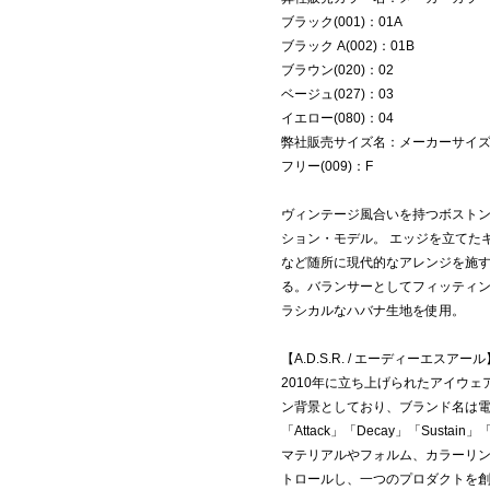
ブラック(001)：01A
ブラック A(002)：01B
ブラウン(020)：02
ベージュ(027)：03
イエロー(080)：04
弊社販売サイズ名：メーカーサイ
フリー(009)：F
ヴィンテージ風合いを持つボスト
ション・モデル。 エッジを立てた
など随所に現代的なアレンジを施す
る。バランサーとしてフィッティン
ラシカルなハバナ生地を使用。
【A.D.S.R. / エーディーエスアール
2010年に立ち上げられたアイウェア
ン背景としており、ブランド名は
「Attack」「Decay」「Sust
マテリアルやフォルム、カラーリ
トロールし、一つのプロダクトを