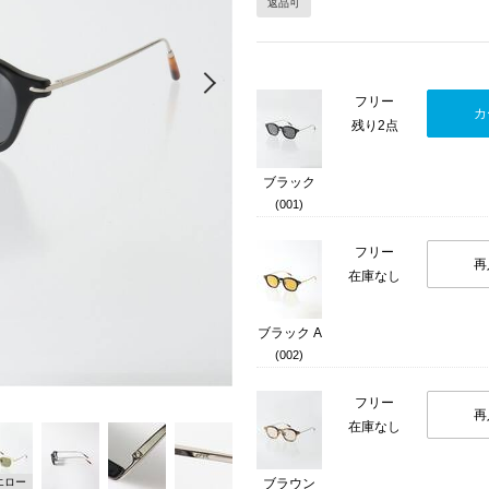
返品可
Next
フリー
カ
残り2点
ブラック
(001)
フリー
再
在庫なし
ブラック A
(002)
フリー
再
在庫なし
エロー
ブラウン