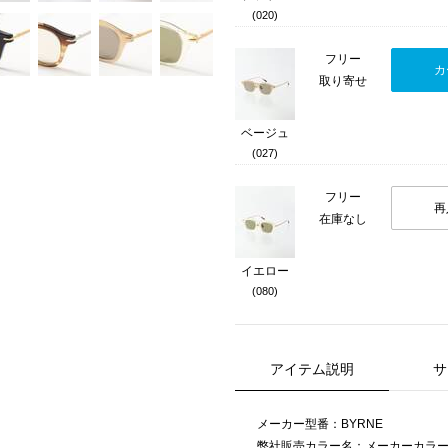
(020)
フリー
カ
取り寄せ
ベージュ
(027)
フリー
再
在庫なし
イエロー
(080)
アイテム説明
サ
メーカー型番：BYRNE
弊社販売カラー名：メーカーカラ