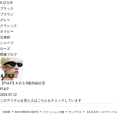
A.D.S.R
ブラック
ブラウン
グレー
クラシック
ネイビー
立体的
シャープ
ローズ
関連ブログ
【PULP】A.D.S.R新作紹介②
PULP
2024.07.12
このアイテムを見た人はこちらもチェックしています
HOME
BAYCREW'S DEPO
ファッション小物
サングラス
【A.D.S.R. / エーディ