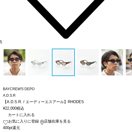
5
BAYCREW'S DEPO
A.D.S.R
【A.D.S.R. / エーディーエスアール】RHODES
¥
22,000
税込
カートに入れる
お気に入りに登録
店舗在庫を見る
400pt還元