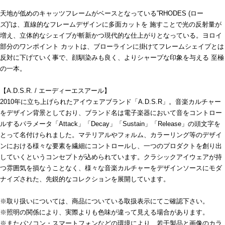
天地が低めのキャッツフレームがベースとなっている”RHODES (ロー
ズ)”は、直線的なフレームデザインに多面カットを 施すことで光の反射量が
増え、立体的なシェイプが斬新かつ現代的な仕上がりとなっている。ヨロイ
部分のワンポイント カットは、ブローラインに掛けてフレームシェイプとは
反対に下げていく事で、顔馴染みも良く、よりシャープな印象を与える 至極
の一本。
【A.D.S.R. / エーディーエスアール】
2010年に立ち上げられたアイウェアブランド「A.D.S.R」。音楽カルチャー
をデザイン背景としており、ブランド名は電子楽器において音をコントロー
ルするパラメータ「Attack」「Decay」「Sustain」「Release」の頭文字を
とって名付けられました。マテリアルやフォルム、カラーリング等のデザイ
ンにおける様々な要素を繊細にコントロールし、一つのプロダクトを創り出
していくというコンセプトが込められています。クラシックアイウェアが持
つ雰囲気を損なうことなく、様々な音楽カルチャーをデザインソースにモダ
ナイズされた、先鋭的なコレクションを展開しています。
※取り扱いについては、商品についている取扱表示にてご確認下さい。
※照明の関係により、実際よりも色味が違って見える場合があります。
※またパソコン・スマートフォンなどの環境により、若干製品と画像のカラ