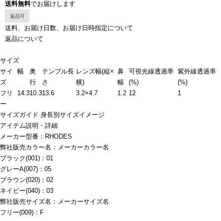
送料無料
でお届けします
返品可
送料、お届け日数、お届け日時指定について
返品について
サイズ
サイ
幅
奥
テンプル長
レンズ幅(縦×
鼻
可視光線透過率
紫外線透過率
ズ
行
さ
横)
幅
(%)
(%)
フリ
14.3
10.3
13.6
3.2×4.7
1.2
12
1
ー
サイズガイド
身長別サイズイメージ
アイテム説明・詳細
メーカー型番：RHODES
弊社販売カラー名：メーカーカラー名
ブラック(001)：01
グレーA(007)：05
ブラウン(020)：02
ネイビー(040)：03
弊社販売サイズ名：メーカーサイズ名
フリー(009)：F