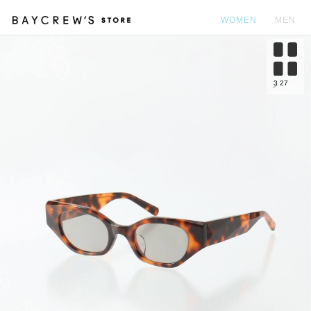
WOMEN
MEN
カ
3
27