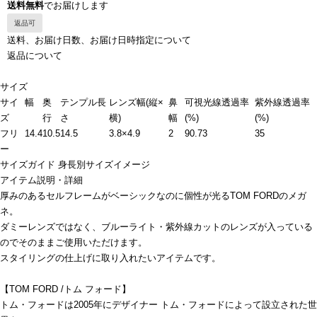
送料無料
でお届けします
返品可
送料、お届け日数、お届け日時指定について
返品について
サイズ
サイ
幅
奥
テンプル長
レンズ幅(縦×
鼻
可視光線透過率
紫外線透過率
ズ
行
さ
横)
幅
(%)
(%)
フリ
14.4
10.5
14.5
3.8×4.9
2
90.73
35
ー
サイズガイド
身長別サイズイメージ
アイテム説明・詳細
厚みのあるセルフレームがベーシックなのに個性が光るTOM FORDのメガ
ネ。
ダミーレンズではなく、ブルーライト・紫外線カットのレンズが入っている
のでそのままご使用いただけます。
スタイリングの仕上げに取り入れたいアイテムです。
【TOM FORD /トム フォード】
トム・フォードは2005年にデザイナー トム・フォードによって設立された世