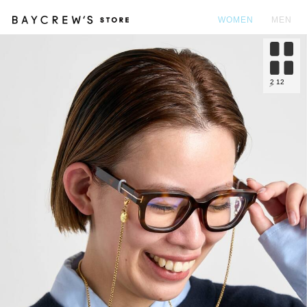
WOMEN
MEN
カ
2
12