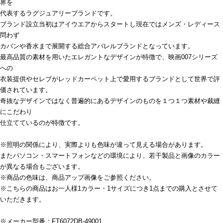
界を
代表するラグジュアリーブランドです。
ブランド設立当初はアイウエアからスタートし現在ではメンズ・レディース
問わず
カバンや香水まで展開する総合アパレルブランドとなっています。
最高品質の素材を用いたエレガントなデザインが特徴で、映画007シリーズ
への
衣装提供やセレブがレッドカーペット上で愛用するブランドとして世界で評
価されています。
奇抜なデザインではなく普遍的にあるデザインのものを１つ１つ素材や裁縫
にこだわり
仕立てているのが特徴です。
※照明の関係により、実際よりも色味が違って見える場合があります。
またパソコン・スマートフォンなどの環境により、若干製品と画像のカラー
が異なる場合もございます。
※商品の色味は、商品アップ画像をご参照ください。
※こちらの商品はお一人様1カラー・1サイズにつき1点までの購入とさせて
いただきます。
※メーカー型番：FT6072DB-49001