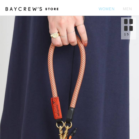
WOMEN
MEN
カ
1
5