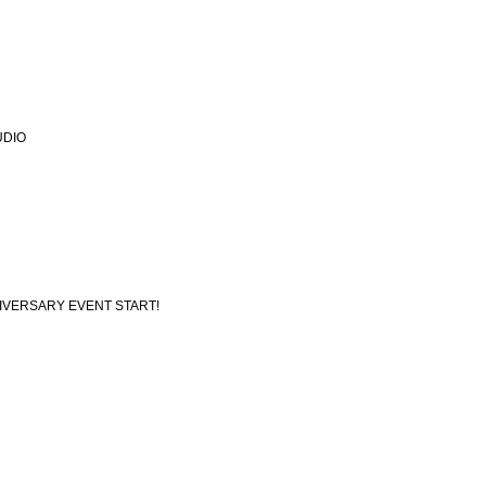
UDIO
NIVERSARY EVENT START!