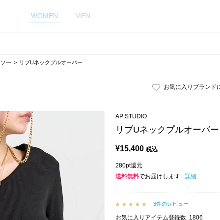
WOMEN
MEN
トソー
リブUネックプルオーバー
お気に入りブランド
AP STUDIO
リブUネックプルオーバー
¥
15,400
税込
280pt還元
送料無料
でお届けします
詳細
3件のレビュー
お気に入りアイテム登録数
1806