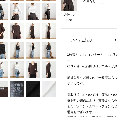
在庫なし
ブラウン
(020)
アイテム説明
サ
1枚着としてもインナーとしても使いやす
ー。
程良く開いた首回りはデコルテが
リ。
絶妙なサイズ感なので一枚着はも
すすめです。
※取り扱いについては、商品につ
※照明の関係により、実際よりも
またパソコン・スマートフォンな
場合もございます。