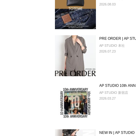
2026.08.03
PRE ORDER | AP ST
AP STUDIO 本社
2026.07.23
AP STUDIO 10th AN
AP STUDIO 新宿店
2026.03.27
NEW IN | AP STUDIO