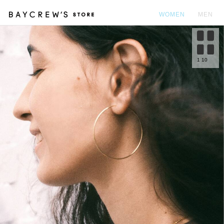
WOMEN
MEN
カ
1
10