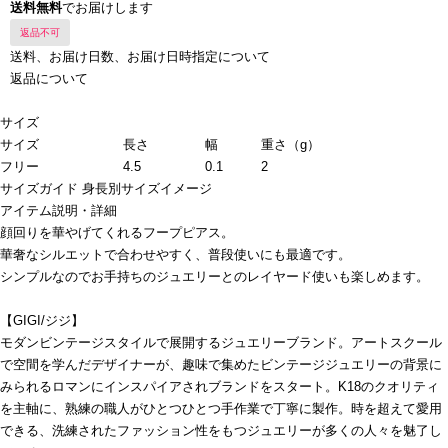
送料無料
でお届けします
返品不可
送料、お届け日数、お届け日時指定について
返品について
サイズ
サイズ
長さ
幅
重さ（g）
フリー
4.5
0.1
2
サイズガイド
身長別サイズイメージ
アイテム説明・詳細
顔回りを華やげてくれるフープピアス。
華奢なシルエットで合わせやすく、普段使いにも最適です。
シンプルなのでお手持ちのジュエリーとのレイヤード使いも楽しめます。
【GIGI/ジジ】
モダンビンテージスタイルで展開するジュエリーブランド。アートスクール
で空間を学んだデザイナーが、趣味で集めたビンテージジュエリーの背景に
みられるロマンにインスパイアされブランドをスタート。K18のクオリティ
を主軸に、熟練の職人がひとつひとつ手作業で丁寧に製作。時を超えて愛用
できる、洗練されたファッション性をもつジュエリーが多くの人々を魅了し