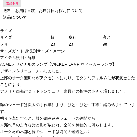
返品不可
送料、お届け日数、お届け日時指定について
返品について
サイズ
サイズ
幅
奥行
高さ
フリー
23
23
98
サイズガイド
身長別サイズイメージ
アイテム説明・詳細
ACMEオリジナルのランプ【WICKER LAMP/ウィッカーランプ】
デザインをリニューアルしました。
上部のオーク無垢材がアクセントになり、モダンなフォルムに形状変更した
ことにより、
アメリカ西海岸ミッドセンチュリー家具との相性の良さが増しました。
籐のシェードは職人の手作業により、ひとつひとつ丁寧に編み込まれていま
す。
明りを点灯すると、籐の編み込みシェードの隙間から
木漏れ日のような光と影が放たれ、空間を神秘的に照らします。
オーク材の木部と籐のシェードは時間の経過と共に