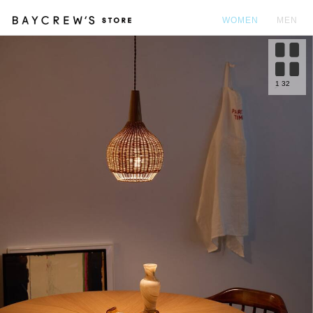
WOMEN
MEN
カ
1
32