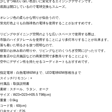
少しずつ味わい深い色合いに変化するエイジングデザインです。
底面は開口しているので電球交換もスムーズ。
オレンジ色の柔らかな明りが似合うので、
蛍光灯色よりも白熱球色の電球を使用することがおすすめです。
リビングやダイニング空間のような広いスペースで使用する際は、
市販のハイダクレールを使用することにより多灯吊りすることが出来ます。
落ち着いた明るさを放つ照明なので、
寝室のお休み前の明りや、リビングなどのくつろぎ空間にぴったりです。
飲食店や公共施設などの商業空間で多数吊りすることにより、
空中にデザイン性を持たせるコーディネートもおすすめです。
指定電球：白熱電球60Wまで、LED電球60W形相当まで
スイッチ/リモコン：×
付属品：取扱説明書
素材：スチール、ラタン、オーク
サイズ：W23×D23×H35.5 T98(cm)
重量：0.6kg
コード長：60(cm)
口金サイズ：E26