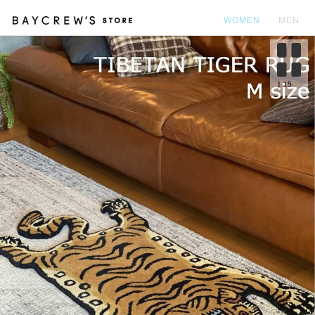
WOMEN
MEN
カ
1
15