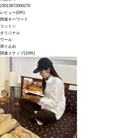
23013972000270
レビュー
(
5
件)
関連キーワード
コットン
オリジナル
ウール
滑り止め
関連スナップ
(10件)