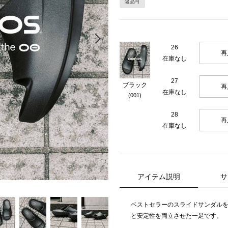
返品可
Next
26
再
在庫なし
27
ブラック
再
在庫なし
(001)
28
再
在庫なし
アイテム説明
サ
ベストセラーのスライドサンダル
と安定性を両立させた一足です。