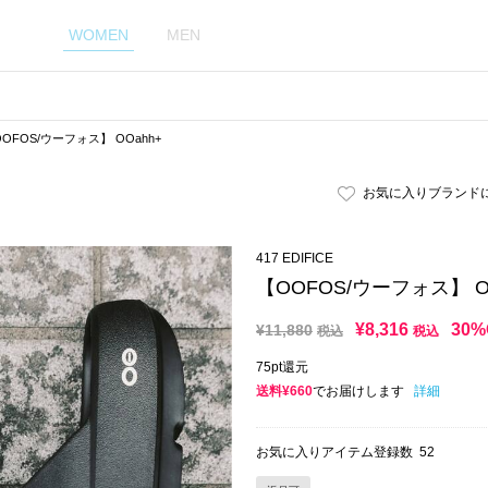
WOMEN
MEN
OFOS/ウーフォス】 OOahh+
お気に入りブランド
417 EDIFICE
【OOFOS/ウーフォス】 O
¥
8,316
30%
¥
11,880
税込
税込
75pt還元
送料¥660
でお届けします
詳細
お気に入りアイテム登録数
52