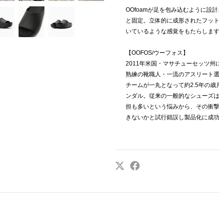
OOfoamが足を包み込むように
と固定。立体的に成形されたフッ
いているような感覚をもたらしま
【OOFOS/ウーフォス】
2011年米国・マサチューセッツ
熟練の靴職人・一流のアスリート
チームが一丸となって約2.5年の
ンダル。従来の一般的なシューズ
担も多いという悩みから、その衝
きないかと試行錯誤し製品化に成