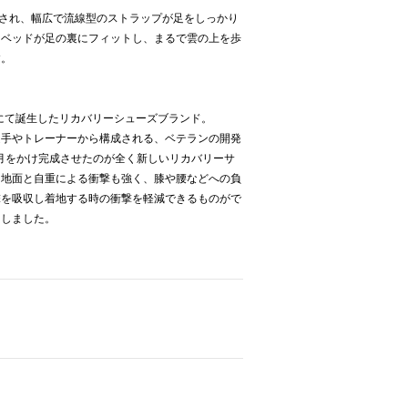
設計され、幅広で流線型のストラップが足をしっかり
トベッドが足の裏にフィットし、まるで雲の上を歩
す。
州にて誕生したリカバリーシューズブランド。
選手やトレーナーから構成される、ベテランの開発
歳月をかけ完成させたのが全く新しいリカバリーサ
は地面と自重による衝撃も強く、膝や腰などへの負
撃を吸収し着地する時の衝撃を軽減できるものがで
功しました。