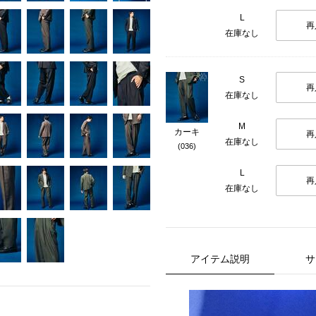
L
再
在庫なし
S
再
在庫なし
M
カーキ
再
在庫なし
(036)
L
再
在庫なし
アイテム説明
サ