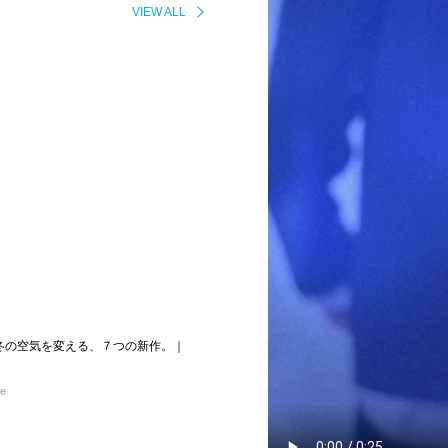
VIEW ALL
D》 冬の空気を変える、７つの新作。｜
re