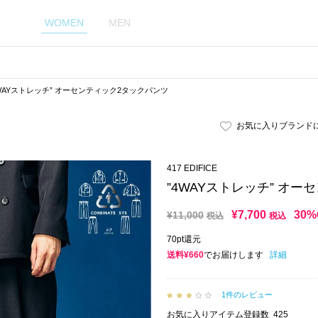
WOMEN
MEN
4WAYストレッチ” オーセンティック2タックパンツ
お気に入りブランド
417 EDIFICE
”4WAYストレッチ” オ
¥
7,700
30%
¥
11,000
税込
税込
70pt還元
送料¥660
でお届けします
詳細
1件のレビュー
お気に入りアイテム登録数
425