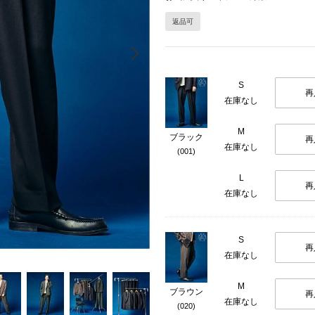
返品可
Next
S
再
在庫なし
M
ブラック
再
在庫なし
(001)
L
再
在庫なし
S
再
在庫なし
M
ブラウン
再
在庫なし
(020)