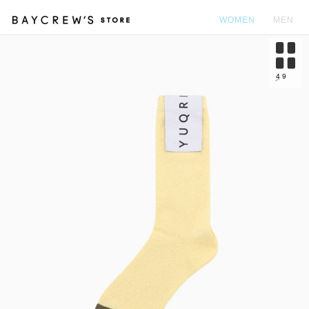
WOMEN
MEN
カ
4
9