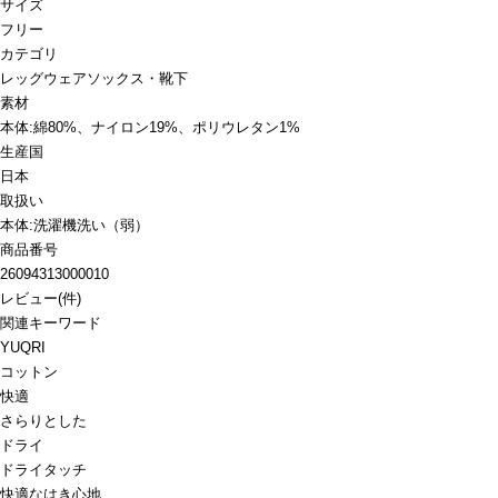
サイズ
フリー
カテゴリ
レッグウェア
ソックス・靴下
素材
本体:綿80%、ナイロン19%、ポリウレタン1%
生産国
日本
取扱い
本体:洗濯機洗い（弱）
商品番号
26094313000010
レビュー
(
件)
関連キーワード
YUQRI
コットン
快適
さらりとした
ドライ
ドライタッチ
快適なはき心地