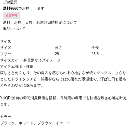
17pt還元
送料¥660
でお届けします
返品不可
送料、お届け日数、お届け日時指定について
返品について
サイズ
サイズ
高さ
全長
フリー
28
23.5
サイズガイド
身長別サイズイメージ
アイテム説明・詳細
涼しさとぬくもり、その両方を感じられる心地よさが続くソックス。さらり
としたドライタッチと、綿素材ならではの優れた吸湿性で、汗ばむ日も足も
とをさわやかに保ちます。
YUQRI独自の瞬間消臭機能を搭載。長時間の着用でも快適な履き心地を叶え
ます。
カラー
ブラック、ホワイト、ブラウン、イエロー