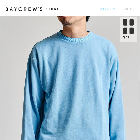
WOMEN
MEN
カ
5
72