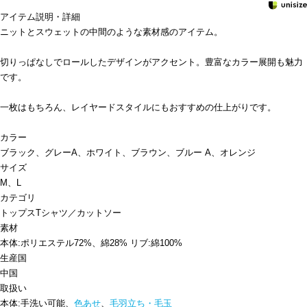
アイテム説明・詳細
ニットとスウェットの中間のような素材感のアイテム。
切りっぱなしでロールしたデザインがアクセント。豊富なカラー展開も魅力
です。
一枚はもちろん、レイヤードスタイルにもおすすめの仕上がりです。
カラー
ブラック、グレーA、ホワイト、ブラウン、ブルー A、オレンジ
サイズ
M、L
カテゴリ
トップス
Tシャツ／カットソー
素材
本体:ポリエステル72%、綿28% リブ:綿100%
生産国
中国
取扱い
本体:手洗い可能、
色あせ
、
毛羽立ち・毛玉