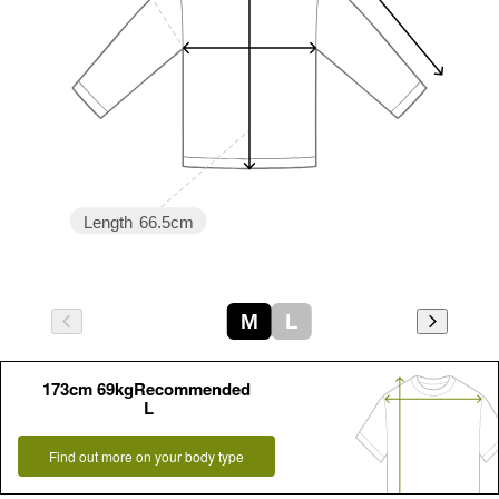
Length
66.5cm
M
L
173cm 69kgRecommended
L
Find out more on your body type