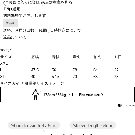
お気に入りに登録
店舗在庫を見る
119pt還元
送料無料
でお届けします
返品可
送料、お届け日数、お届け日時指定について
返品について
サイズ
サイズ
肩幅
身幅
着丈
袖丈
袖口
XXL
-
-
-
-
-
L
47.5
56
78
64
22
XL
49
57.5
79
65
23
サイズガイド
身長別サイズイメージ
173cm / 68kg
L
Find your size
Sleeve length
64cm
Shoulder width
47.5cm