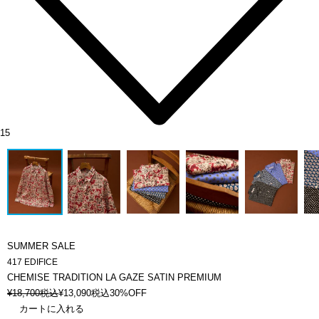
15
SUMMER SALE
417 EDIFICE
CHEMISE TRADITION LA GAZE SATIN PREMIUM
¥
18,700
税込
¥
13,090
税込
30%OFF
カートに入れる