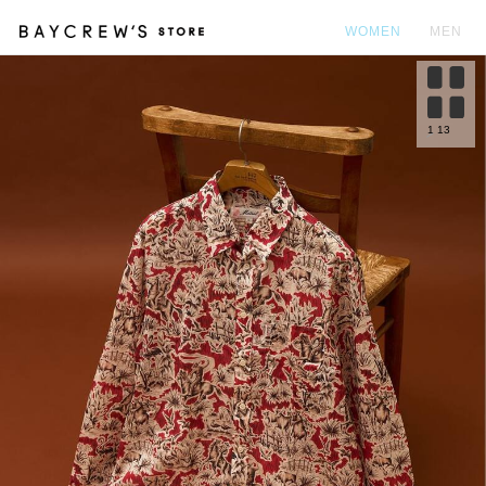
WOMEN
MEN
カ
1
13