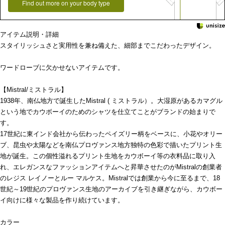
Find out more on your body type
アイテム説明・詳細
スタイリッシュさと実用性を兼ね備えた、細部までこだわったデザイン。
ワードローブに欠かせないアイテムです。
【Mistral/ミストラル】
1938年、南仏地方で誕生したMistral ( ミストラル）。大湿原があるカマグル
という地でカウボーイのためのシャツを仕立てことがブランドの始まりで
す。
17世紀に東インド会社から伝わったペイズリー柄をベースに、小花やオリー
ブ、昆虫や太陽などを南仏プロヴァンス地方独特の色彩で描いたプリント生
地が誕生。この個性溢れるプリント生地をカウボーイ等の衣料品に取り入
れ、エレガンスなファッションアイテムへと昇華させたのがMistralの創業者
のレジス レイノーとルー マルケス。Mistralでは創業から今に至るまで、18
世紀～19世紀のプロヴァンス生地のアーカイブを引き継ぎながら、カウボー
イ向けに様々な製品を作り続けています。
カラー