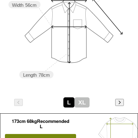
Width
56cm
Length
78cm
L
XL
173cm 68kgRecommended
L