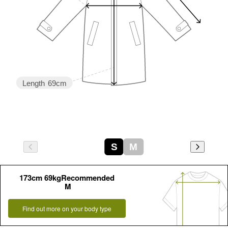
Length
69cm
S
M
173cm 69kgRecommended
M
Find out more on your body type