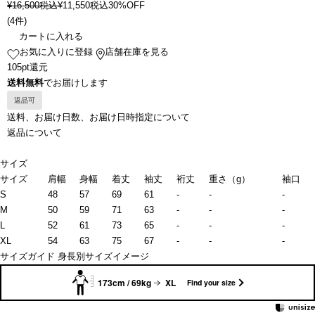
¥
16,500
税込
¥
11,550
税込
30%OFF
(
4件
)
カートに入れる
お気に入りに登録
店舗在庫を見る
105pt還元
送料無料
でお届けします
返品可
送料、お届け日数、お届け日時指定について
返品について
サイズ
サイズ
肩幅
身幅
着丈
袖丈
裄丈
重さ（g）
袖口
S
48
57
69
61
-
-
-
M
50
59
71
63
-
-
-
L
52
61
73
65
-
-
-
XL
54
63
75
67
-
-
-
サイズガイド
身長別サイズイメージ
173cm / 69kg
XL
Find your size