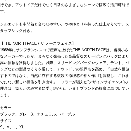
行でき、アウトドアだけでなく日常のさまざまなシーンで幅広く活用可能で
す。
シルエットも中間着と合わせやすい、ややゆとりを持った仕上がりです。ス
タッフサック付き。
【THE NORTH FACE / ザ ノースフェイス】
1968年にサンフランシスコで産声を上げたTHE NORTH FACEは、当初小さ
なメーカーでしたが、まもなく発売した高品質なスリーピングバッグにより
高い信頼を獲得しました。以降、スリーピングバッグやウェア、テント、バ
ッグなどの製品づくりを通して、アウトドアの限界点を高め、「自然を模倣
するのではなく、自然に存在する複数の原理感の相互作用を調整し、これま
でにない新しい機能を引き出す」 フラーが唱えた''デザインサイエンス''の
理念は、幾人かの経営者に受け継がれ、いまもブランドの根底に息づいてい
ます。
カラー
ブラック、グレーB、ナチュラル、パープル
サイズ
S、M、L、XL