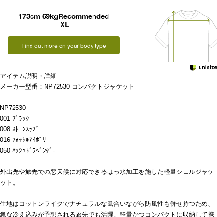
173cm 69kgRecommended
XL
Find out more on your body type
アイテム説明・詳細
メーカー型番：NP72530 コンパクトジャケット
NP72530
001 ﾌﾞﾗｯｸ
008 ｽﾄｰﾝｽﾗﾌﾞ
016 ﾌｫｯｼﾙｱｲﾎﾞﾘｰ
050 ﾊｯｼｭﾄﾞﾗﾍﾞﾝﾀﾞ-
外出先や旅先での悪天候に対応できるはっ水加工を施した軽量シェルジャケ
ット。
生地はコットンライクでナチュラルな風合いながら防風性も併せ持つため、
急な冷え込みが予想される旅先でも活躍。軽量かつコンパクトに収納して携