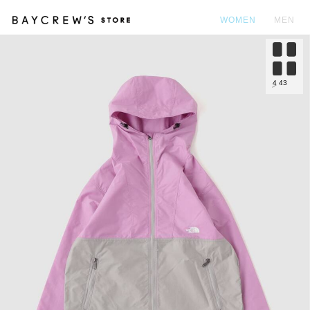
WOMEN
MEN
カ
4
43