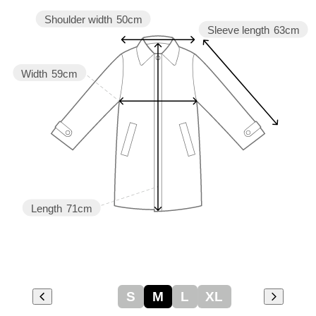
Shoulder width
50cm
Sleeve length
63cm
Width
59cm
Length
71cm
S
M
L
XL