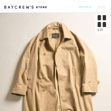
WOMEN
MEN
カ
1
21