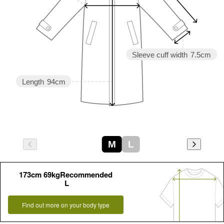
Sleeve cuff width
7.5cm
Length
94cm
M
L
173cm 69kgRecommended
L
Find out more on your body type