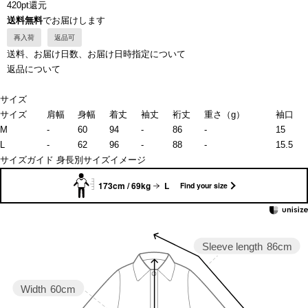
420pt還元
送料無料
でお届けします
再入荷
返品可
送料、お届け日数、お届け日時指定について
返品について
サイズ
サイズ
肩幅
身幅
着丈
袖丈
裄丈
重さ（g）
袖口
M
-
60
94
-
86
-
15
L
-
62
96
-
88
-
15.5
サイズガイド
身長別サイズイメージ
173cm / 69kg
L
Find your size
Sleeve length
86cm
Width
60cm