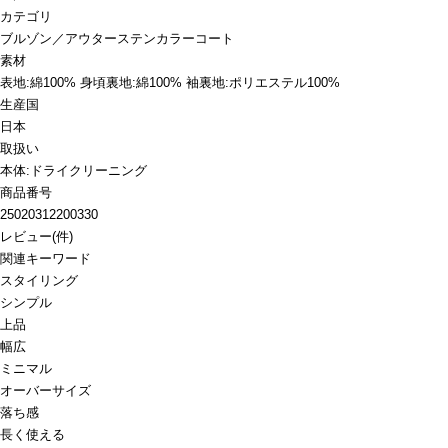
カテゴリ
ブルゾン／アウター
ステンカラーコート
素材
表地:綿100% 身頃裏地:綿100% 袖裏地:ポリエステル100%
生産国
日本
取扱い
本体:ドライクリーニング
商品番号
25020312200330
レビュー
(
件)
関連キーワード
スタイリング
シンプル
上品
幅広
ミニマル
オーバーサイズ
落ち感
長く使える