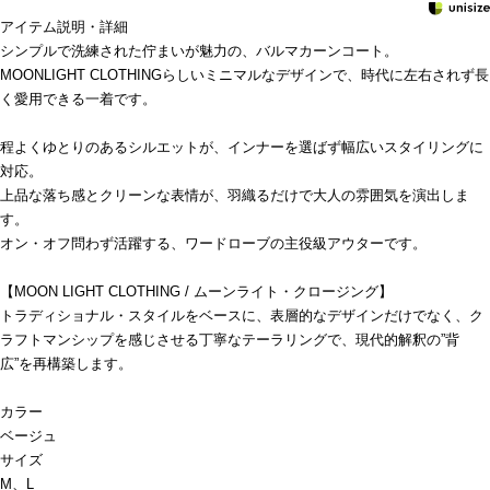
アイテム説明・詳細
シンプルで洗練された佇まいが魅力の、バルマカーンコート。
MOONLIGHT CLOTHINGらしいミニマルなデザインで、時代に左右されず長
く愛用できる一着です。
程よくゆとりのあるシルエットが、インナーを選ばず幅広いスタイリングに
対応。
上品な落ち感とクリーンな表情が、羽織るだけで大人の雰囲気を演出しま
す。
オン・オフ問わず活躍する、ワードローブの主役級アウターです。
【MOON LIGHT CLOTHING / ムーンライト・クロージング】
トラディショナル・スタイルをベースに、表層的なデザインだけでなく、ク
ラフトマンシップを感じさせる丁寧なテーラリングで、現代的解釈の”背
広”を再構築します。
カラー
ベージュ
サイズ
M、L