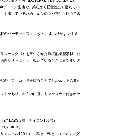
備えたWINDSTOPPER BY GORE-TEX
る30デニール生地で、柔らかく軽量性にも優れてい
加工を施しているため、多少の雨や雪なら対応でき
材のパーテックス カンタム。すべりがよく快適
プラスチックゴミを再生させた環境配慮型素材。化
保温性が落ちにくく、動いているときに着やすいの
、裾のドローコードを絞ることでシルエットの変化
ケットがあり、左右の内側にもファスナー付きポケ
E-TEX LABS 2層（ナイロン100％）
イロン100％）
リエステル100％）（表地・裏地：コーティング