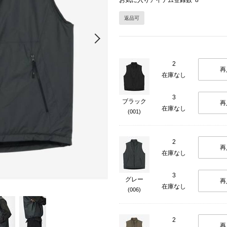
お気に入りアイテム登録数
8
返品可
Next
2
再
在庫なし
3
ブラック
再
在庫なし
(001)
2
再
在庫なし
3
グレー
再
在庫なし
(006)
2
再