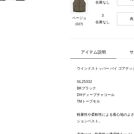
在庫なし
3
ベージュ
再
在庫なし
(027)
アイテム説明
サ
ウインドストッパー バイ ゴアテッ
GL25332
BKブラック
DHディープチャコール
TMトープモカ
軽量性や柔軟性による着心地のよ
ションベスト。