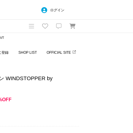
ログイン
 VT
に登録
SHOP LIST
OFFICIAL SITE
 WINDSTOPPER by
%OFF