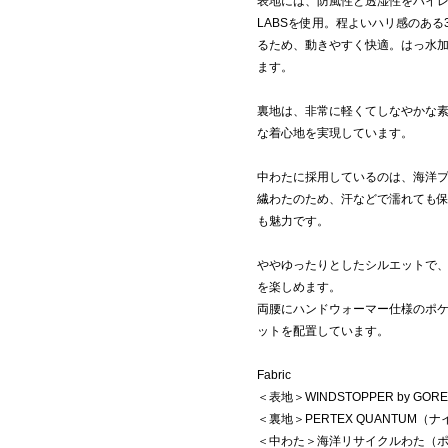
表地には、防風性と透湿性をハイレベルで
LABSを使用。程よいハリ感のあ
るため、動きやすく快適。はっ水
ます。
裏地は、非常に軽くてしなやかな素
な着心地を実現しています。
中わたに採用しているのは、海洋
繊わたのため、汗などで濡れても
も魅力です。
ややゆったりとしたシルエットで
を楽しめます。
両腰にハンドウォーマー仕様のポ
ットを配置しています。
Fabric
＜表地＞WINDSTOPPER by GOR
＜裏地＞PERTEX QUANTUM（ナ
＜中わた＞海洋リサイクルわた（ポ