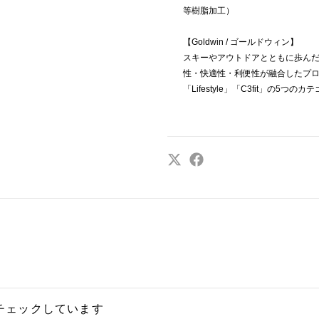
等樹脂加工）
【Goldwin / ゴールドウィン】
スキーやアウトドアとともに歩ん
性・快適性・利便性が融合したプロダクトを
「Lifestyle」「C3fit」の5
チェックしています