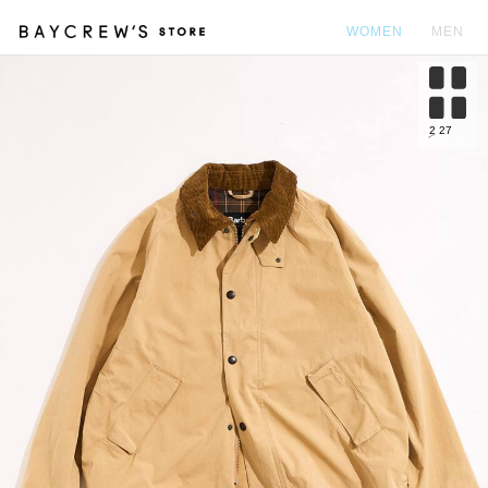
WOMEN
MEN
カ
2
27