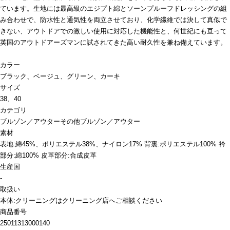
ています。生地には最高級のエジプト綿とソーンプルーフドレッシングの組
み合わせで、防水性と通気性を両立させており、化学繊維では決して真似で
きない、アウトドアでの激しい使用に対応した機能性と、何世紀にも亘って
英国のアウトドアーズマンに試されてきた高い耐久性を兼ね備えています。
カラー
ブラック、ベージュ、グリーン、カーキ
サイズ
38、40
カテゴリ
ブルゾン／アウター
その他ブルゾン／アウター
素材
表地:綿45%、ポリエステル38%、ナイロン17% 背裏:ポリエステル100% 衿
部分:綿100% 皮革部分:合成皮革
生産国
-
取扱い
本体:クリーニングはクリーニング店へご相談ください
商品番号
25011313000140