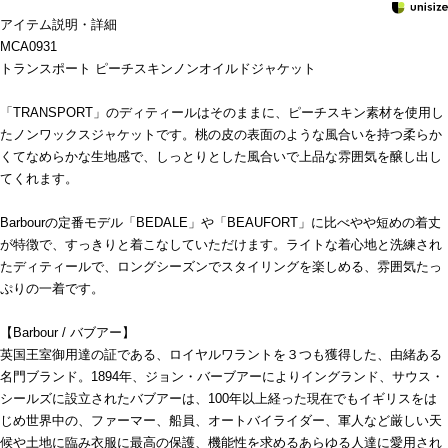
アイテム説明・詳細
MCA0931
トランスポート ピーチスキンノンオイルドジャケット
「TRANSPORT」のディティールはそのままに、ピーチスキン素材を使用し
たノンワックスジャケットです。桃の皮の表面のような風合いを持つ柔らか
くてなめらかな生地感で、しっとりとした風合いで上品な雰囲気を醸し出し
てくれます。
Barbourの定番モデル「BEDALE」や「BEAUFORT」に比べやや短めの着丈
が特徴で、すっきりと着こなしていただけます。ライトな着心地と洗練され
たディティールで、ロングシーズンでスタイリングを楽しめる、雰囲気たっ
ぷりの一着です。
【Barbour / バブアー】
英国王室御用達の証である、ロイヤルワラントを３つも獲得した、由緒ある
名門ブランド。1894年、ジョン・バーブアーによりイングランド、サウス・
シールズに設立されたバブアーは、100年以上経った現在でもイギリスをは
じめ世界中の、ファーマー、船員、オートバイライダー、軍人など厳しい天
候や土地に臨み衣服に最高の保護、機能性を求めるあらゆる人達に愛用され