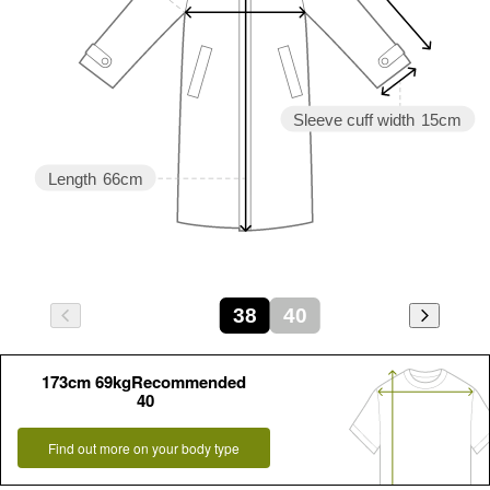
Sleeve cuff width
15cm
Length
66cm
38
40
173cm 69kgRecommended
40
Find out more on your body type