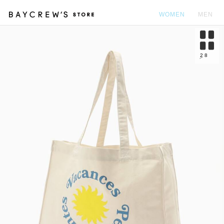
WOMEN
MEN
カ
2
8