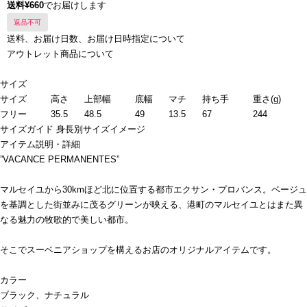
送料¥660
でお届けします
返品不可
送料、お届け日数、お届け日時指定について
アウトレット商品について
サイズ
サイズ
高さ
上部幅
底幅
マチ
持ち手
重さ(g)
フリー
35.5
48.5
49
13.5
67
244
サイズガイド
身長別サイズイメージ
アイテム説明・詳細
”VACANCE PERMANENTES”
マルセイユから30kmほど北に位置する都市エクサン・プロバンス。ベージュ
を基調とした街並みに茂るグリーンが映える、港町のマルセイユとはまた異
なる魅力の牧歌的で美しい都市。
そこでスーベニアショップを構えるお店のオリジナルアイテムです。
カラー
ブラック、ナチュラル