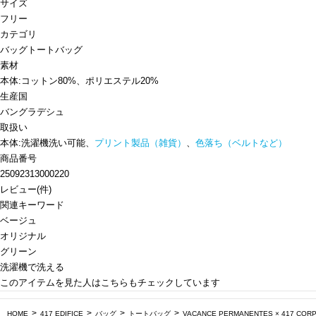
サイズ
フリー
カテゴリ
バッグ
トートバッグ
素材
本体:コットン80%、ポリエステル20%
生産国
バングラデシュ
取扱い
本体:洗濯機洗い可能、
プリント製品（雑貨）
、
色落ち（ベルトなど）
商品番号
25092313000220
レビュー
(
件)
関連キーワード
ベージュ
オリジナル
グリーン
洗濯機で洗える
このアイテムを見た人はこちらもチェックしています
HOME
417 EDIFICE
バッグ
トートバッグ
VACANCE PERMANENTES × 417 CORP