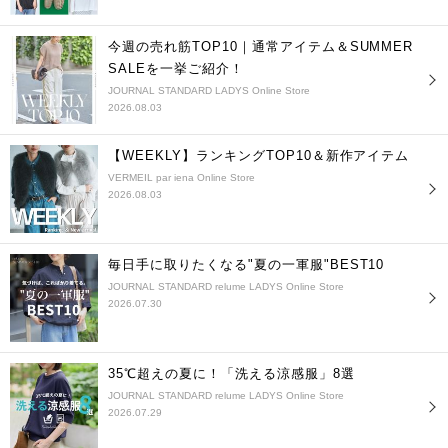
今週の売れ筋TOP10｜通常アイテム＆SUMMER
SALEを一挙ご紹介！
JOURNAL STANDARD LADYS Online Store
2026.08.03
【WEEKLY】ランキングTOP10＆新作アイテム
VERMEIL par iena Online Store
2026.08.03
毎日手に取りたくなる"夏の一軍服"BEST10
JOURNAL STANDARD relume LADYS Online Store
2026.07.30
35℃超えの夏に！「洗える涼感服」8選
JOURNAL STANDARD relume LADYS Online Store
2026.07.29