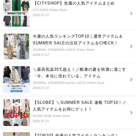
【CITYSHOP】先週の人気アイテムまとめ
CITYSHOP Online Store
2026.07.27
今週の人気ランキングTOP10｜通常アイテム＆
SUMMER SALEの注目アイテムをCHECK！
JOURNAL STANDARD LADYS Online Store
2026.07.27
＼最高気温35℃超え！／酷暑の夏を快適に過ごす
「今、本当に売れている」アイテム
JOURNAL STANDARD relume LADYS Online Store
2026.07.22
【SLOBE】＼SUMMER SALE 速報 TOP10！／
人気アイテムをお得にゲット！
SLOBE IENA Online Store
2026.07.21
【TOP10】先週の人気アイテムランキング｜