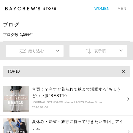
WOMEN
MEN
ブログ
カ
ブログ数
1,566
件
絞り込む
表示順
TOP10
何買う？今すぐ着られて秋まで活躍する"ちょう
どいい服"BEST10
JOURNAL STANDARD relume LADYS Online Store
2026.08.06
夏休み・帰省・旅行に持って行きたい着回しアイ
テム