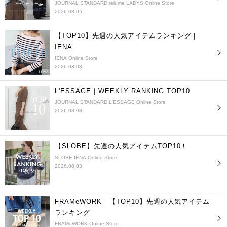
JOURNAL STANDARD relume LADYS Online Store
2026.08.05
【TOP10】先週の人気アイテムランキング｜
IENA
IENA Online Store
2026.08.03
L'ESSAGE｜WEEKLY RANKING TOP10
JOURNAL STANDARD L'ESSAGE Online Store
2026.08.03
【SLOBE】先週の人気アイテムTOP10！
SLOBE IENA Online Store
2026.08.03
FRAMeWORK｜【TOP10】先週の人気アイテム
ランキング
FRAMeWORK Online Store