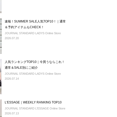
速報！SUMMER SALE人気TOP10！｜通常
＆予約アイテムもCHECK！
JOURNAL STANDARD LADYS Online Store
2026.07.20
人気ランキングTOP10｜今買うならこれ！
通常＆SALE別にご紹介
JOURNAL STANDARD LADYS Online Store
2026.07.14
L'ESSAGE｜WEEKLY RANKING TOP10
JOURNAL STANDARD L'ESSAGE Online Store
2026.07.13