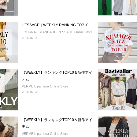
L'ESSAGE｜WEEKLY RANKING TOP10
JOURNAL STANDARD L'ESSAGE Online Store
2026.07.20
【WEEKLY】ランキングTOP10＆新作アイ
テム
VERMEIL par iena Online Store
2026.07.20
【WEEKLY】ランキングTOP10＆新作アイ
テム
VERMEIL par iena Online Store