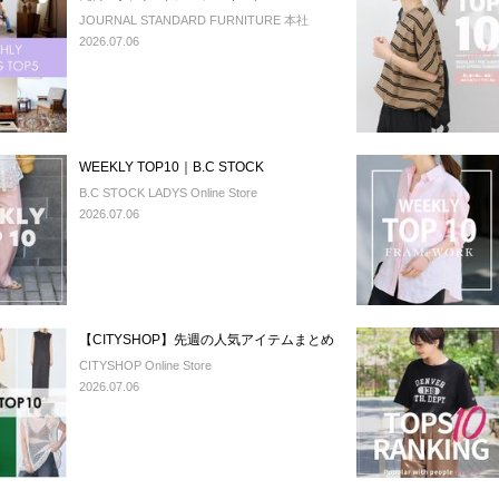
JOURNAL STANDARD FURNITURE 本社
2026.07.06
WEEKLY TOP10｜B.C STOCK
B.C STOCK LADYS Online Store
2026.07.06
【CITYSHOP】先週の人気アイテムまとめ
CITYSHOP Online Store
2026.07.06