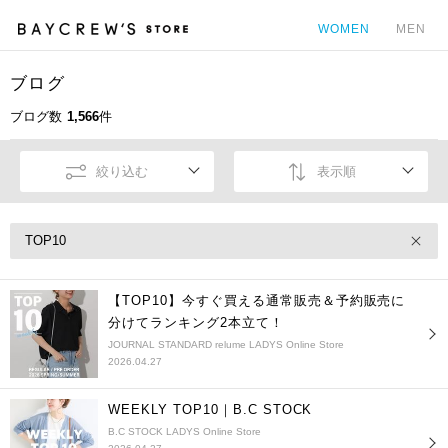
WOMEN
MEN
ブログ
カ
ブログ数
1,566
件
絞り込む
表示順
TOP10
【TOP10】今すぐ買える通常販売＆予約販売に
分けてランキング2本立て！
JOURNAL STANDARD relume LADYS Online Store
2026.04.27
WEEKLY TOP10｜B.C STOCK
B.C STOCK LADYS Online Store