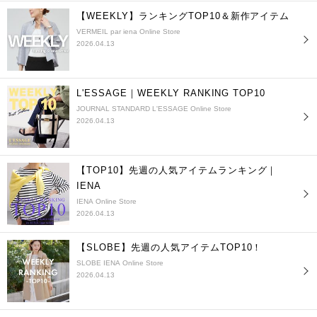
【WEEKLY】ランキングTOP10＆新作アイテム
VERMEIL par iena Online Store
2026.04.13
L'ESSAGE｜WEEKLY RANKING TOP10
JOURNAL STANDARD L'ESSAGE Online Store
2026.04.13
【TOP10】先週の人気アイテムランキング｜
IENA
IENA Online Store
2026.04.13
【SLOBE】先週の人気アイテムTOP10！
SLOBE IENA Online Store
2026.04.13