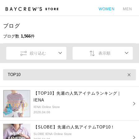
WOMEN
MEN
ブログ
カ
ブログ数
1,566
件
絞り込む
表示順
TOP10
【TOP10】先週の人気アイテムランキング｜
IENA
IENA Online Store
2026.04.06
【SLOBE】先週の人気アイテムTOP10！
SLOBE IENA Online Store