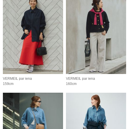
VERMEIL par iena
VERMEIL par iena
159cm
160cm