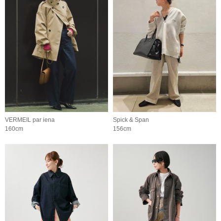
VERMEIL par iena
Spick & Span
160cm
156cm