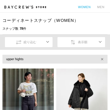
WOMEN
MEN
コーディネートスナップ（WOMEN）
カ
スナップ数
78
件
絞り込む
表示順
upper hights