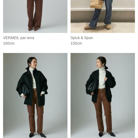
VERMEIL par iena
Spick & Span
160cm
156cm