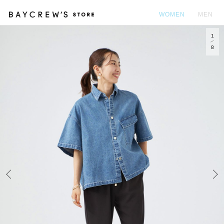
WOMEN
MEN
1
カ
8
Prev