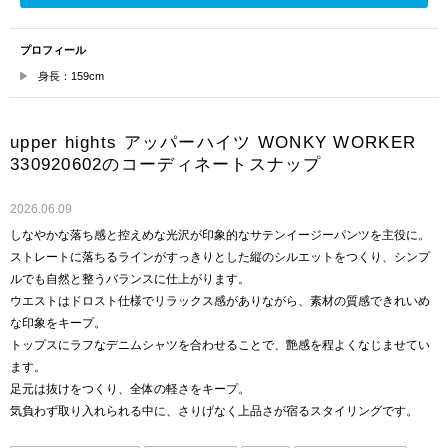
プロフィール
身長：159cm
upper hights アッパーハイツ WONKY WORKER
330920602のコーディネートスナップ
2026.06.09
しなやかな落ち感と控えめな光沢が印象的なサテンイージーパンツを主役に。
ストレートに落ちるラインがすっきりとした縦のシルエットをつくり、シンプ
ルでも自然と整うバランスに仕上がります。
ウエストはドロスト仕様でリラックス感がありながら、素材の質感できれいめ
な印象をキープ。
トップスにラフなデニムシャツを合わせることで、艶感を程よくなじませてい
ます。
足元は抜けをつくり、全体の軽さをキープ。
気負わず取り入れられる中に、さりげなく上品さが宿るスタイリングです。