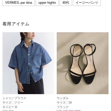
VERMEIL par iéna
upper hights
40代
イージーパンツ
着用アイテム
シャツ／ブラウス
サンダル
サイズ :
フリー
サイズ :
39
ネイビー B
ブラック