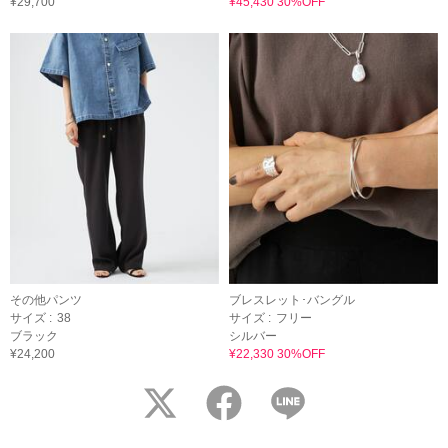
¥29,700
¥45,430 30%OFF
その他パンツ
ブレスレット･バングル
サイズ :
38
サイズ :
フリー
ブラック
シルバー
¥24,200
¥22,330 30%OFF
twitter
facebook
LINE