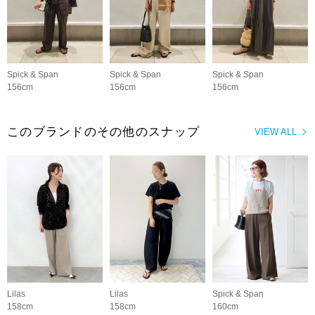
Spick & Span
Spick & Span
Spick & Span
156cm
156cm
156cm
このブランドのその他のスナップ
VIEW ALL
Lilas
Lilas
Spick & Span
158cm
158cm
160cm