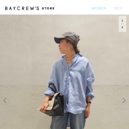
WOMEN
MEN
1
カ
4
Prev