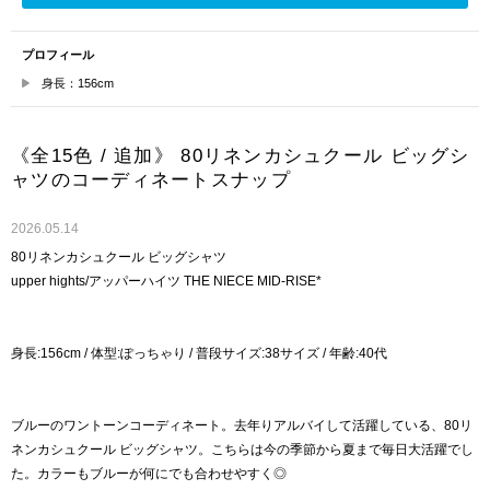
プロフィール
身長：156cm
《全15色 / 追加》 80リネンカシュクール ビッグシ
ャツのコーディネートスナップ
2026.05.14
80リネンカシュクール ビッグシャツ
upper hights/アッパーハイツ THE NIECE MID-RISE*
身長:156cm / 体型:ぽっちゃり / 普段サイズ:38サイズ / 年齢:40代
ブルーのワントーンコーディネート。去年りアルバイして活躍している、80リ
ネンカシュクール ビッグシャツ。こちらは今の季節から夏まで毎日大活躍でし
た。カラーもブルーが何にでも合わせやすく◎