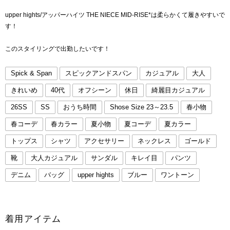
upper hights/アッパーハイツ THE NIECE MID-RISE*は柔らかくて履きやすいで
す！
このスタイリングで出勤したいです！
Spick & Span
スピックアンドスパン
カジュアル
大人
きれいめ
40代
オフシーン
休日
綺麗目カジュアル
26SS
SS
おうち時間
Shose Size 23～23.5
春小物
春コーデ
春カラー
夏小物
夏コーデ
夏カラー
トップス
シャツ
アクセサリー
ネックレス
ゴールド
靴
大人カジュアル
サンダル
キレイ目
パンツ
デニム
バッグ
upper hights
ブルー
ワントーン
着用アイテム