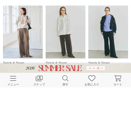
Spick & Span
Spick & Span
Spick & Span
156cm
153cm
153cm
メニュー
スナップ
探す
お気に入り
カート