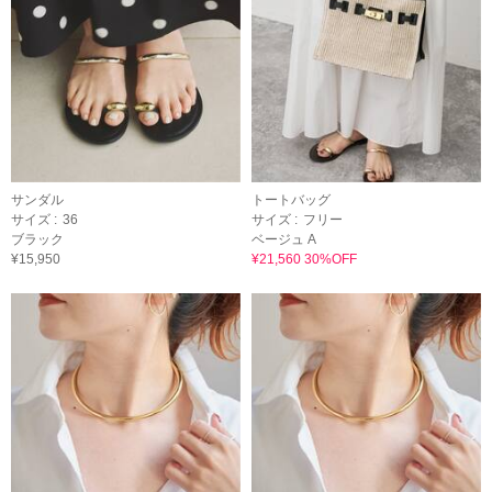
サンダル
トートバッグ
サイズ :
36
サイズ :
フリー
ブラック
ベージュ A
¥15,950
¥21,560 30%OFF