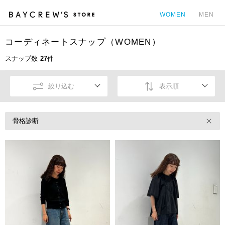
WOMEN
MEN
コーディネートスナップ（WOMEN）
カ
スナップ数
27
件
絞り込む
表示順
骨格診断