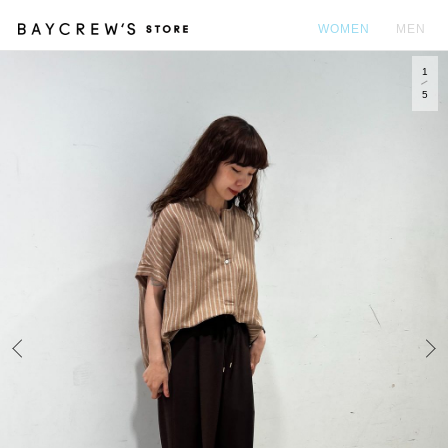
WOMEN
MEN
1
カ
5
Prev