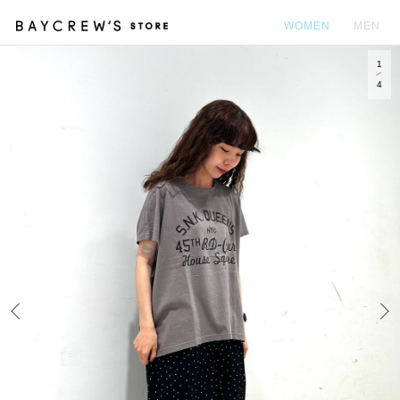
WOMEN
MEN
1
カ
4
Prev