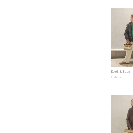
Spick & Span
156cm