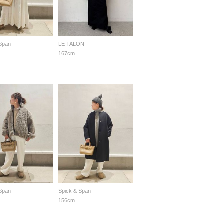
 Span
LE TALON
167cm
 Span
Spick & Span
156cm