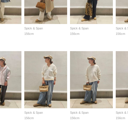
Spick & Span
Spick & Span
Spick &
156cm
156cm
156cm
Spick & Span
Spick & Span
Spick &
156cm
156cm
156cm