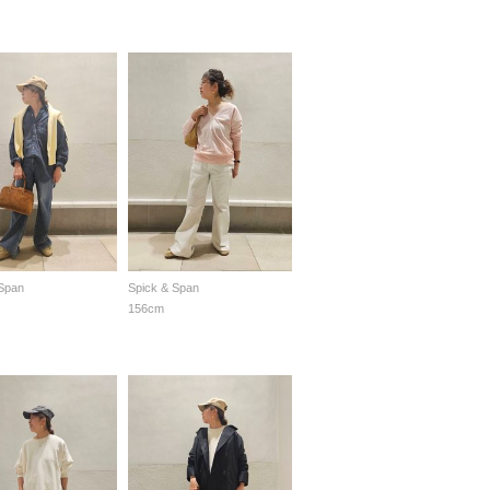
 Span
Spick & Span
156cm